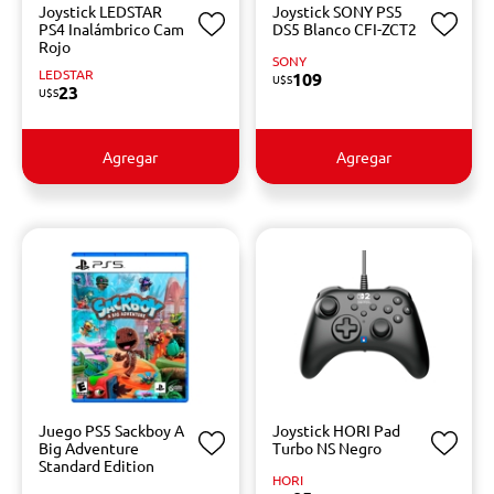
Joystick LEDSTAR
Joystick SONY PS5
PS4 Inalámbrico Cam
DS5 Blanco CFI-ZCT2
Rojo
SONY
LEDSTAR
109
U$S
23
U$S
Agregar
Agregar
Juego PS5 Sackboy A
Joystick HORI Pad
Big Adventure
Turbo NS Negro
Standard Edition
HORI
-