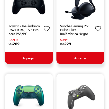
Joystick Inalámbrico
Vincha Gaming PS5
RAZER Raiju V3 Pro
Pulse Elite
para PS5/PC
Inalámbrica Negro
RAZER
SONY
289
229
U$S
U$S
Agregar
Agregar