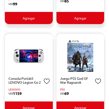
85
U$S
99
U$S
Agregar
Agregar
Consola Portátil
Juego PS5 God Of
LENOVO Legion Go 2
War Ragnarok
LENOVO
PS5
1159
69
U$S
U$S
Agregar
Agregar