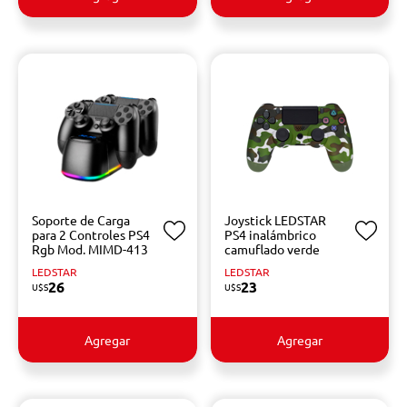
Soporte de Carga
Joystick LEDSTAR
para 2 Controles PS4
PS4 inalámbrico
Rgb Mod. MIMD-413
camuflado verde
LEDSTAR
LEDSTAR
26
23
U$S
U$S
Agregar
Agregar