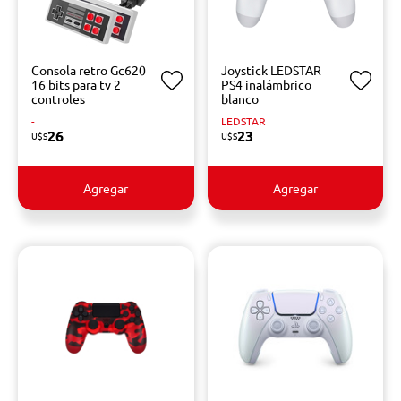
Consola retro Gc620
Joystick LEDSTAR
16 bits para tv 2
PS4 inalámbrico
controles
blanco
-
LEDSTAR
26
23
U$S
U$S
Agregar
Agregar