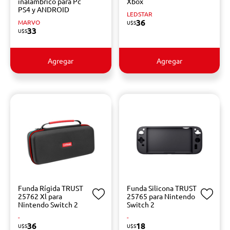
inalámbrico para Pc
Xbox
PS4 y ANDROID
LEDSTAR
36
MARVO
U$S
33
U$S
Agregar
Agregar
Funda Rígida TRUST
Funda Silicona TRUST
25762 Xl para
25765 para Nintendo
Nintendo Switch 2
Switch 2
-
-
36
18
U$S
U$S