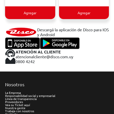
Agregar
Agregar
Descargá la aplicación de Disco para IOS
y Android
ATENCIÓN AL CLIENTE
atencionalcliente@disco.com.uy
0800 4242
Nosotros
La Empresa
Responsabilidad social y empresarial
Línea de transparencia
Proveedores
Vea su Ticket aquí
Nuestra gente
Trabaja con nosotros