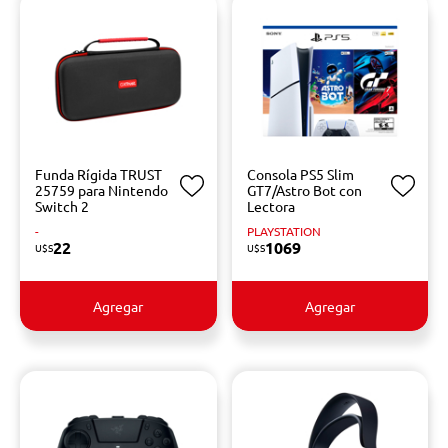
Funda Rígida TRUST
Consola PS5 Slim
25759 para Nintendo
GT7/Astro Bot con
Switch 2
Lectora
-
PLAYSTATION
22
1069
U$S
U$S
Agregar
Agregar