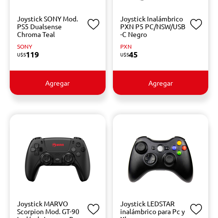
Joystick SONY Mod.
Joystick Inalámbrico
PS5 Dualsense
PXN P5 PC/NSW/USB
Chroma Teal
-C Negro
SONY
PXN
119
45
U$S
U$S
Agregar
Agregar
Joystick MARVO
Joystick LEDSTAR
Scorpion Mod. GT-90
inalámbrico para Pc y