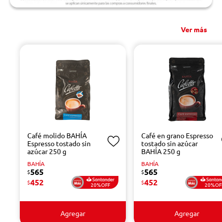
Ver más
Café molido BAHÍA
Café en grano Espresso
Espresso tostado sin
tostado sin azúcar
azúcar 250 g
BAHÍA 250 g
BAHÍA
BAHÍA
565
565
$
$
452
452
$
$
20%OFF
20%OF
Agregar
Agregar