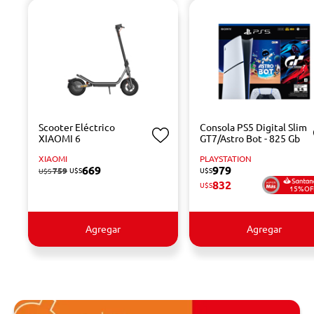
Scooter Eléctrico
Consola PS5 Digital Slim
XIAOMI 6
GT7/Astro Bot - 825 Gb
XIAOMI
PLAYSTATION
669
979
759
U$S
U$S
U$S
832
U$S
15%OF
Agregar
Agregar