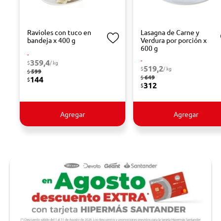
Ravioles con tuco en
Lasagna de Carne y
bandeja x 400 g
Verdura por porción x
600 g
-
-
359,4
$
/ kg
519,2
$
/ kg
599
$
649
$
144
$
312
$
Agregar
Agregar