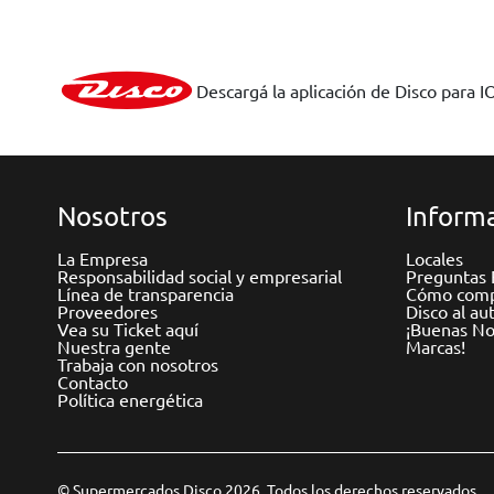
Descargá la aplicación de Disco para I
Nosotros
Informa
La Empresa
Locales
Responsabilidad social y empresarial
Preguntas 
Línea de transparencia
Cómo comp
Proveedores
Disco al au
Vea su Ticket aquí
¡Buenas Not
Nuestra gente
Marcas!
Trabaja con nosotros
Contacto
Política energética
© Supermercados Disco 2026. Todos los derechos reservados