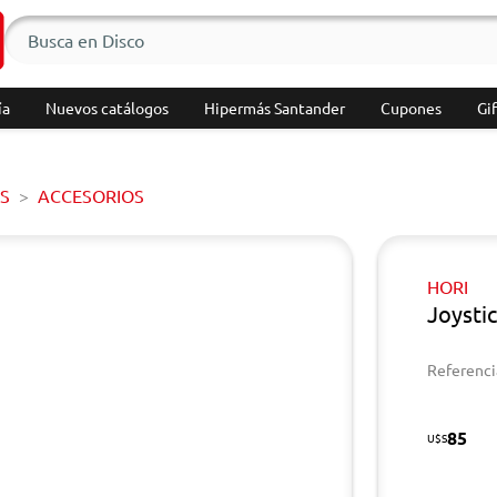
ía
Nuevos catálogos
Hipermás Santander
Cupones
Gif
S
ACCESORIOS
HORI
Joysti
Referenci
85
U$S