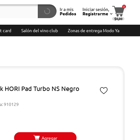
0
Ir a mis
Iniciar sesión,
Pedidos
Registrarme
$0,00
t card
Salón del vino club
Zonas de entrega Modo Ya
ck HORI Pad Turbo NS Negro
a: 910129
Agregar