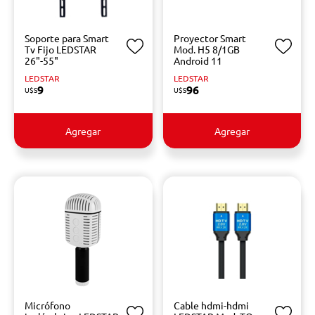
Soporte para Smart
Proyector Smart
Tv Fijo LEDSTAR
Mod. H5 8/1GB
26"-55"
Android 11
LEDSTAR
LEDSTAR
9
96
U$S
U$S
Agregar
Agregar
Micrófono
Cable hdmi-hdmi