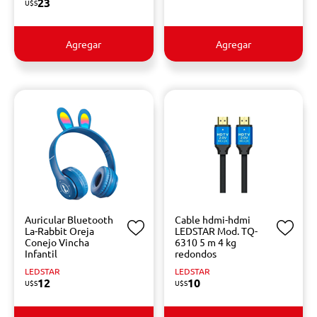
23
U$S
Agregar
Agregar
Auricular Bluetooth
Cable hdmi-hdmi
La-Rabbit Oreja
LEDSTAR Mod. TQ-
Conejo Vincha
6310 5 m 4 kg
Infantil
redondos
LEDSTAR
LEDSTAR
12
10
U$S
U$S