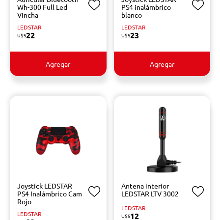
Wh-300 Full Led
PS4 inalámbrico
Vincha
blanco
LEDSTAR
LEDSTAR
22
23
U$S
U$S
Agregar
Agregar
Joystick LEDSTAR
Antena interior
PS4 Inalámbrico Cam
LEDSTAR LTV 3002
Rojo
LEDSTAR
LEDSTAR
12
U$S