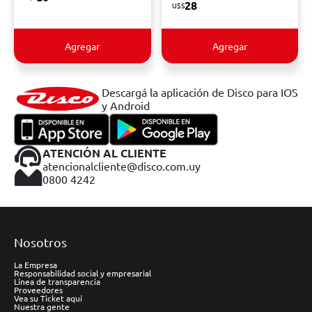
28
U$S
Agregar
Agregar
Descargá la aplicación de Disco para IOS
y Android
ATENCIÓN AL CLIENTE
atencionalcliente@disco.com.uy
0800 4242
Nosotros
La Empresa
Responsabilidad social y empresarial
Línea de transparencia
Proveedores
Vea su Ticket aquí
Nuestra gente