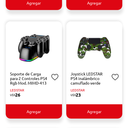
Agregar
Agregar
Soporte de Carga
Joystick LEDSTAR
para 2 Controles PS4
PS4 inalámbrico
Rgb Mod. MIMD-413
camuflado verde
LEDSTAR
LEDSTAR
26
23
U$S
U$S
Agregar
Agregar