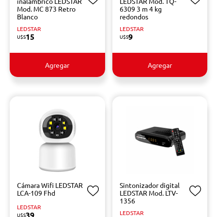
inalámbrico LEDSTAR
LEDSTAR Mod. TQ-
Mod. MC 873 Retro
6309 3 m 4 kg
Blanco
redondos
LEDSTAR
LEDSTAR
15
9
U$S
U$S
Agregar
Agregar
Cámara Wifi LEDSTAR
Sintonizador digital
LCA-109 Fhd
LEDSTAR Mod. LTV-
1356
LEDSTAR
LEDSTAR
39
U$S