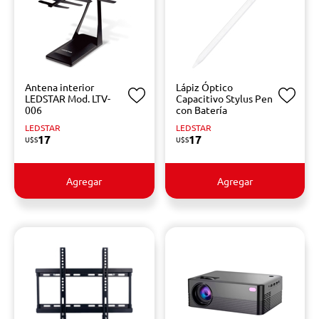
Antena interior
Lápiz Óptico
LEDSTAR Mod. LTV-
Capacitivo Stylus Pen
006
con Batería
LEDSTAR
LEDSTAR
17
17
U$S
U$S
Agregar
Agregar