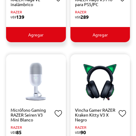
inalámbrico
para PS5/PC
RAZER
RAZER
139
289
U$S
U$S
Agregar
Agregar
Micrófono Gaming
Vincha Gamer RAZER
RAZER Seiren V3
Kraken Kitty V3 X
Mini Blanco
Negro
RAZER
RAZER
85
90
U$S
U$S