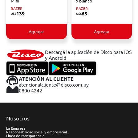
Mini
x blanco
RAZER
RAZER
139
65
U$S
U$S
Agregar
Agregar
Descargá la aplicación de Disco para IOS
y Android
ATENCIÓN AL CLIENTE
atencionalcliente@disco.com.uy
0800 4242
Nosotros
La Empresa
Responsabilidad social y empresarial
Línea de transparencia