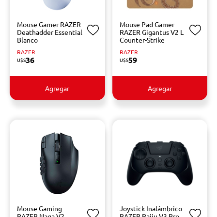
Mouse Gamer RAZER
Mouse Pad Gamer
Deathadder Essential
RAZER Gigantus V2 L
Blanco
Counter-Strike
RAZER
RAZER
36
59
U$S
U$S
Agregar
Agregar
Mouse Gaming
Joystick Inalámbrico
RAZER Naga V2
RAZER Raiju V3 Pro