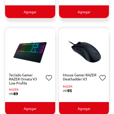
Agregar
Agregar
Teclado Gamer
Mouse Gamer RAZER
RAZER Ornata V3
Deathadder V3
Low Profile
RAZER
RAZER
95
U$S
89
U$S
Agregar
Agregar