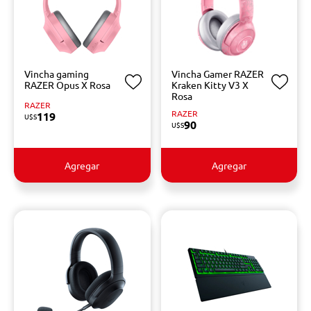
Vincha gaming
Vincha Gamer RAZER
RAZER Opus X Rosa
Kraken Kitty V3 X
Rosa
RAZER
RAZER
119
U$S
90
U$S
Agregar
Agregar