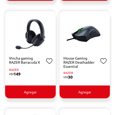
Vincha gaming
Mouse Gaming
RAZER Barracuda X
RAZER Deathadder
Essential
RAZER
RAZER
149
U$S
30
U$S
Agregar
Agregar