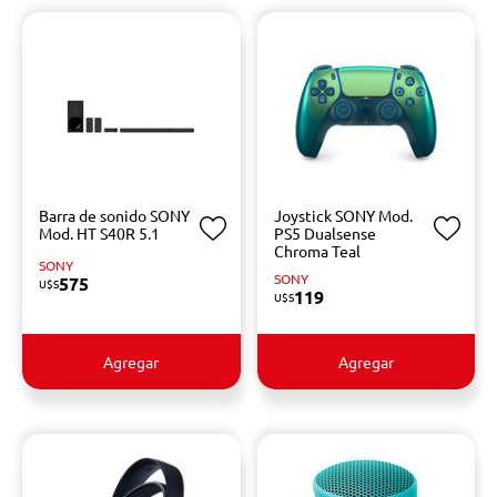
Barra de sonido SONY
Joystick SONY Mod.
Mod. HT S40R 5.1
PS5 Dualsense
Chroma Teal
SONY
SONY
575
U$S
119
U$S
Agregar
Agregar