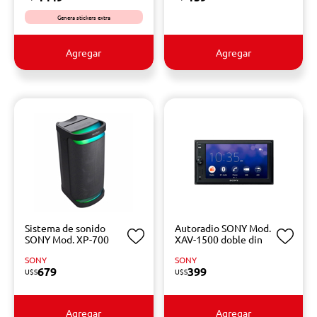
Genera stickers extra
Agregar
Agregar
Sistema de sonido
Autoradio SONY Mod.
SONY Mod. XP-700
XAV-1500 doble din
SONY
SONY
679
399
U$S
U$S
Agregar
Agregar