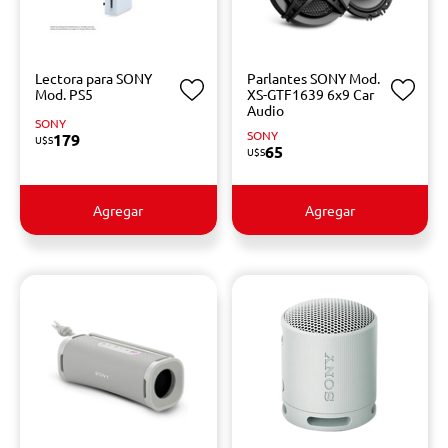
Lectora para SONY
Parlantes SONY Mod.
Mod. PS5
XS-GTF1639 6x9 Car
Audio
SONY
SONY
179
U$S
65
U$S
Agregar
Agregar