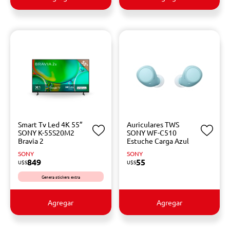
Smart Tv Led 4K 55”
Auriculares TWS
SONY K-55S20M2
SONY WF-C510
Bravia 2
Estuche Carga Azul
SONY
SONY
849
55
U$S
U$S
Genera stickers extra
Agregar
Agregar