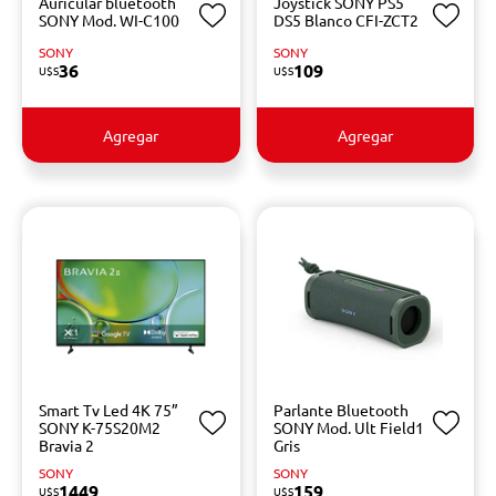
Auricular bluetooth
Joystick SONY PS5
SONY Mod. WI-C100
DS5 Blanco CFI-ZCT2
SONY
SONY
36
109
U$S
U$S
Agregar
Agregar
Smart Tv Led 4K 75”
Parlante Bluetooth
SONY K-75S20M2
SONY Mod. Ult Field1
Bravia 2
Gris
SONY
SONY
1449
159
U$S
U$S