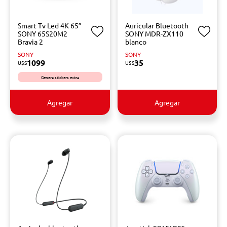
Smart Tv Led 4K 65”
Auricular Bluetooth
SONY 65S20M2
SONY MDR-ZX110
Bravia 2
blanco
SONY
SONY
1099
35
U$S
U$S
Genera stickers extra
Agregar
Agregar