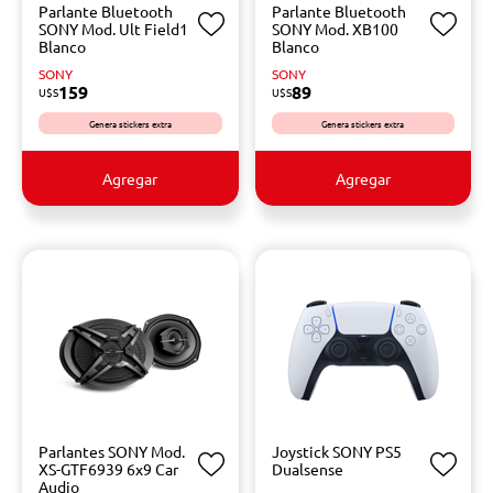
Parlante Bluetooth
Parlante Bluetooth
SONY Mod. Ult Field1
SONY Mod. XB100
Blanco
Blanco
SONY
SONY
159
89
U$S
U$S
Genera stickers extra
Genera stickers extra
Agregar
Agregar
Parlantes SONY Mod.
Joystick SONY PS5
XS-GTF6939 6x9 Car
Dualsense
Audio