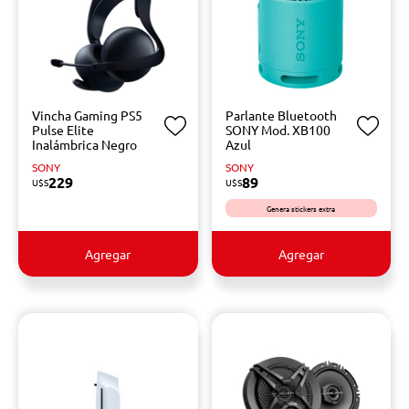
Vincha Gaming PS5
Parlante Bluetooth
Pulse Elite
SONY Mod. XB100
Inalámbrica Negro
Azul
SONY
SONY
229
89
U$S
U$S
Genera stickers extra
Agregar
Agregar