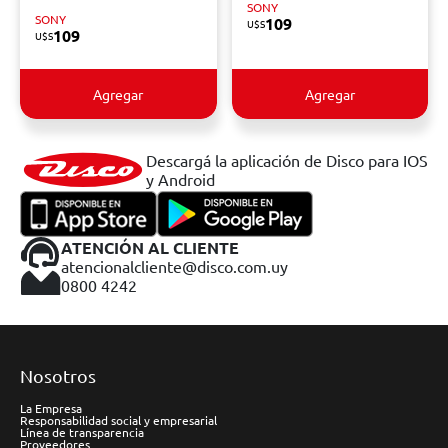
SONY
SONY
109
U$S
109
U$S
Agregar
Agregar
Descargá la aplicación de Disco para IOS
y Android
ATENCIÓN AL CLIENTE
atencionalcliente@disco.com.uy
0800 4242
Nosotros
La Empresa
Responsabilidad social y empresarial
Línea de transparencia
Proveedores