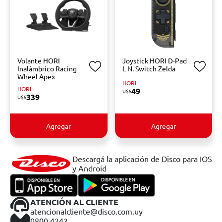
Volante HORI
Joystick HORI D-Pad
Inalámbrico Racing
L N. Switch Zelda
Wheel Apex
HORI
HORI
49
U$S
339
U$S
Agregar
Agregar
Descargá la aplicación de Disco para IOS
y Android
ATENCIÓN AL CLIENTE
atencionalcliente@disco.com.uy
0800 4242