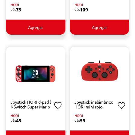
HORI
HORI
79
109
U$S
U$S
Agregar
Agregar
Joystick HORI d-pad l
Joystick inalámbrico
NSwitch Super Mario
HORI mini rojo
HORI
HORI
49
59
U$S
U$S