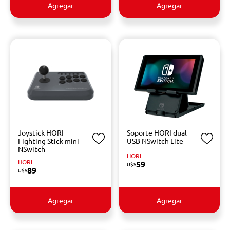
Agregar
Agregar
Joystick HORI
Soporte HORI dual
Fighting Stick mini
USB NSwitch Lite
NSwitch
HORI
HORI
59
U$S
89
U$S
Agregar
Agregar