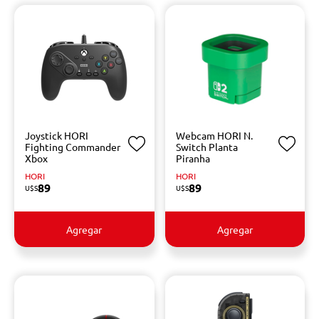
Joystick HORI
Webcam HORI N.
Fighting Commander
Switch Planta
Xbox
Piranha
HORI
HORI
89
89
U$S
U$S
Agregar
Agregar