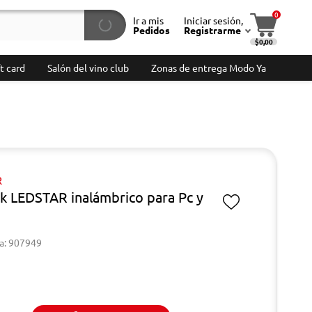
0
Ir a mis
Iniciar sesión,
Pedidos
Registrarme
$0,00
t card
Salón del vino club
Zonas de entrega Modo Ya
R
ck LEDSTAR inalámbrico para Pc y
a: 907949