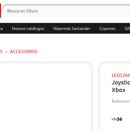
ía
Nuevos catálogos
Hipermás Santander
Cupones
Gif
S
ACCESORIOS
LEDSTA
Joysti
Xbox
Referenci
36
U$S