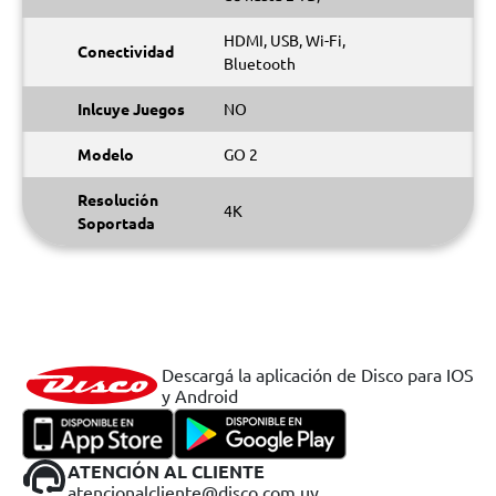
HDMI, USB, Wi-Fi,
Conectividad
Bluetooth
Inlcuye Juegos
NO
Modelo
GO 2
Resolución
4K
Soportada
Descargá la aplicación de Disco para IOS
y Android
ATENCIÓN AL CLIENTE
atencionalcliente@disco.com.uy