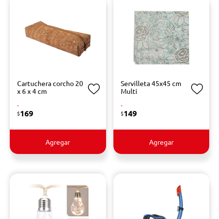
Cartuchera corcho 20
Servilleta 45x45 cm
x 6 x 4 cm
Multi
-
-
169
149
$
$
Agregar
Agregar