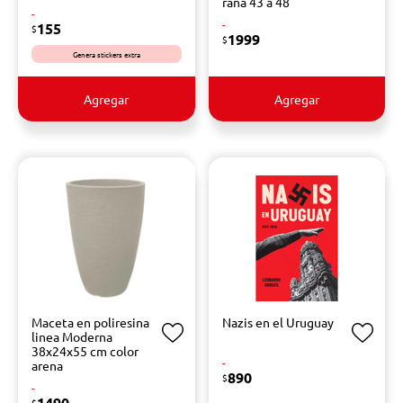
rana 43 a 48
-
-
155
$
1999
$
Genera stickers extra
Agregar
Agregar
Maceta en poliresina
Nazis en el Uruguay
linea Moderna
38x24x55 cm color
-
arena
890
$
-
1490
$