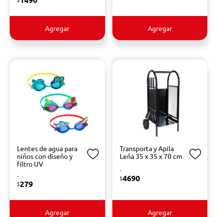
Agregar
Agregar
Lentes de agua para
Transporta y Apila
niños con diseño y
Leña 35 x 35 x 70 cm
filtro UV
-
-
4690
$
279
$
Agregar
Agregar