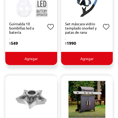
Guirnalda 10
Set máscara vidrio
bombillas led a
templado snorkel y
batería
patas de rana
-
-
549
1990
$
$
Agregar
Agregar