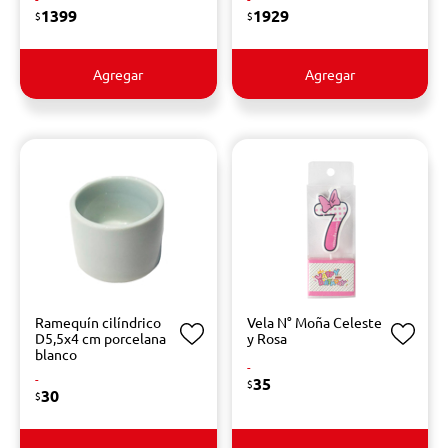
1399
1929
$
$
Agregar
Agregar
Ramequín cilíndrico
Vela N° Moña Celeste
D5,5x4 cm porcelana
y Rosa
blanco
-
-
35
$
30
$