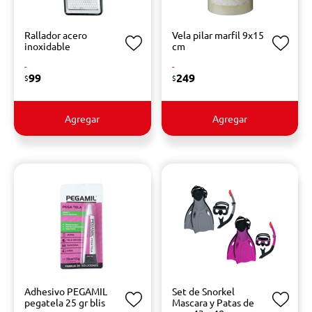
Rallador acero
Vela pilar marfil 9x15
inoxidable
cm
-
-
99
249
$
$
Agregar
Agregar
Adhesivo PEGAMIL
Set de Snorkel
pegatela 25 gr blis
Mascara y Patas de