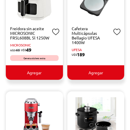
Freidora sin aceite
Cafetera
MICROSONIC
Multicápsulas
FR5L608BL 5l 1250W
Bellagio UFESA
1400W
MICROSONIC
49
UFESA
65
U$S
U$S
189
U$S
Genera stickers extra
Agregar
Agregar