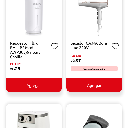
Repuesto Filtro
Secador GA.MA Bora
PHILIPS Mod.
Lino 220V
AWP305/97 para
GA.MA
Canilla
57
U$S
PHILIPS
29
U$S
Genera stickers extra
Agregar
Agregar