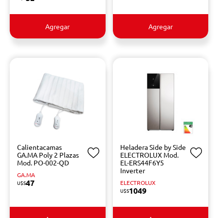
Agregar
Agregar
Calientacamas
Heladera Side by Side
GA.MA Poly 2 Plazas
ELECTROLUX Mod.
Mod. PO-002-QD
EL-ERS44F6Y5
Inverter
GA.MA
47
ELECTROLUX
U$S
1049
U$S