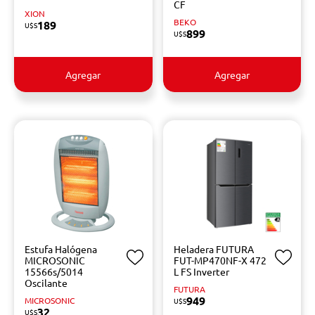
CF
XION
BEKO
189
U$S
899
U$S
Agregar
Agregar
Estufa Halógena
Heladera FUTURA
MICROSONIC
FUT-MP470NF-X 472
15566s/5014
L FS Inverter
Oscilante
FUTURA
949
MICROSONIC
U$S
32
U$S