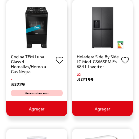
Cocina TEM Luna
Heladera Side By Side
Glass 4
LG Mod. GS66SPM Fs
Hornallas/Horno a
684 L Inverter
Gas Negra
LG
2199
-
U$S
229
U$S
Genera stickers extra
Agregar
Agregar