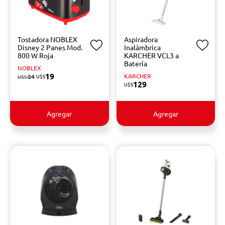
Tostadora NOBLEX
Aspiradora
Disney 2 Panes Mod.
Inalámbrica
800 W Roja
KARCHER VCL3 a
Batería
NOBLEX
19
KARCHER
24
U$S
U$S
129
U$S
Agregar
Agregar