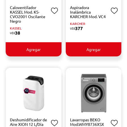
Caloventilador
Aspiradora
KASSEL Mod. KS-
Inalámbrica
CVO2001 Oscilante
KARCHER Mod. VC4
Negro
KARCHER
377
KASSEL
U$S
38
U$S
Agregar
Agregar
Deshumidificador de
Lavarropas BEKO
Aire XION 12 L/Día
Mod.WMY8736XSX