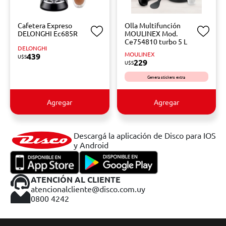
Cafetera Expreso
Olla Multifunción
DELONGHI Ec685R
MOULINEX Mod.
Ce754810 turbo 5 L
DELONGHI
MOULINEX
439
U$S
229
U$S
Genera stickers extra
Agregar
Agregar
Descargá la aplicación de Disco para IOS
y Android
ATENCIÓN AL CLIENTE
atencionalcliente@disco.com.uy
0800 4242