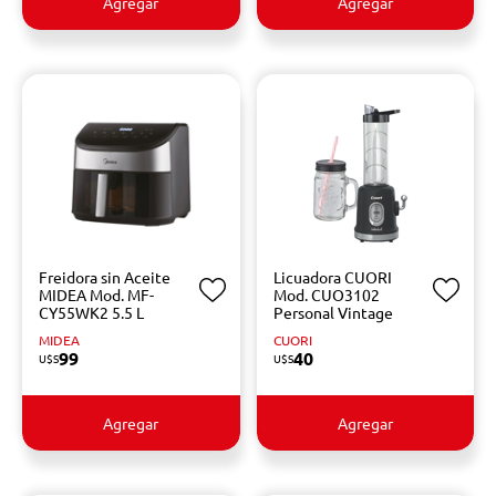
Agregar
Agregar
Freidora sin Aceite
Licuadora CUORI
MIDEA Mod. MF-
Mod. CUO3102
CY55WK2 5.5 L
Personal Vintage
MIDEA
CUORI
99
40
U$S
U$S
Agregar
Agregar