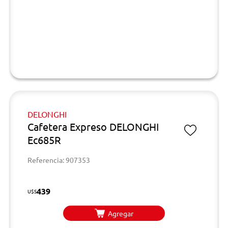
DELONGHI
Cafetera Expreso DELONGHI
Ec685R
Referencia: 907353
439
U$S
Agregar