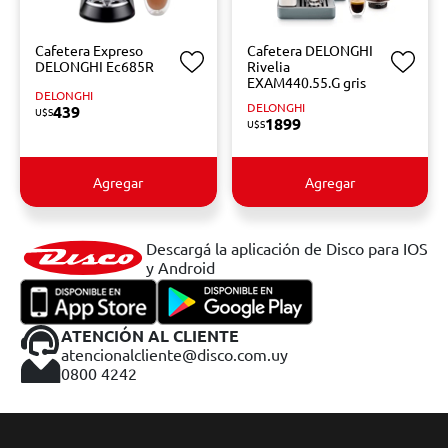
Cafetera Expreso
Cafetera DELONGHI
DELONGHI Ec685R
Rivelia
EXAM440.55.G gris
DELONGHI
DELONGHI
439
U$S
1899
U$S
Agregar
Agregar
Descargá la aplicación de Disco para IOS
y Android
ATENCIÓN AL CLIENTE
atencionalcliente@disco.com.uy
0800 4242