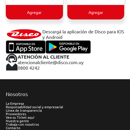
Agregar
Agregar
Descargá la aplicación de Disco para IOS
y Android
ATENCIÓN AL CLIENTE
atencionalcliente@disco.com.uy
0800 4242
Nosotros
La Empresa
Responsabilidad social y empresarial
Línea de transparencia
Proveedores
Vea su Ticket aquí
Nuestra gente
Trabaja con nosotros
Contacto