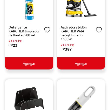
Detergente
Aspiradora bidón
KARCHER limpiador
KARCHER Wd4
de llantas 500 ml
Seco/Húmedo
1600W
KARCHER
23
KARCHER
U$S
387
U$S
Agregar
Agregar