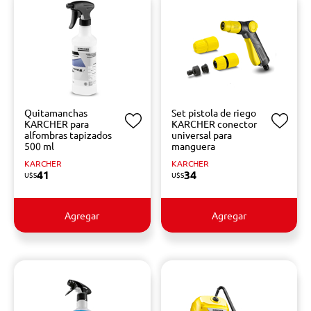
Quitamanchas
Set pistola de riego
KARCHER para
KARCHER conector
alfombras tapizados
universal para
500 ml
manguera
KARCHER
KARCHER
41
34
U$S
U$S
Agregar
Agregar