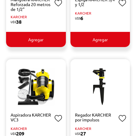
Reforzada 20 metros
y 1/2
de 1/2"
KARCHER
KARCHER
6
U$S
38
U$S
Agregar
Agregar
Aspiradora KARCHER
Regador KARCHER
VC3
por impulsos
KARCHER
KARCHER
209
27
U$S
U$S