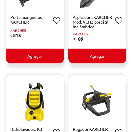
Porta mangueras
Aspiradora KARCHER
KARCHER
Mod. VCH2 portátil
inalámbrica
KARCHER
KARCHER
15
U$S
89
U$S
Agregar
Agregar
Hidrolavadora K3
Regador KARCHER