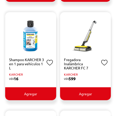
Shampoo KARCHER 3
Fregadora
en 1 para vehículos 1
Inalámbrica
L
KARCHER FC 7
KARCHER
KARCHER
16
599
U$S
U$S
Agregar
Agregar