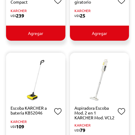
Compact
giratorio
KARCHER
KARCHER
239
25
U$S
U$S
Agregar
Agregar
Escoba KARCHER a
Aspiradora Escoba
batería KB52046
Mod. 2 en 1
KARCHER Mod. VCL2
KARCHER
KARCHER
109
U$S
79
U$S