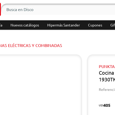
ía
Nuevos catálogos
Hipermás Santander
Cupones
Gif
NAS ELÉCTRICAS Y COMBINADAS
PUNKTA
Cocina
1930TK
Referenci
405
U$S