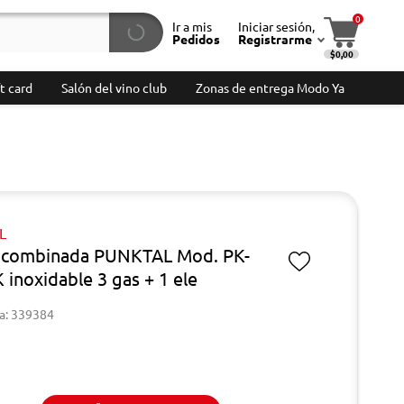
0
Ir a mis
Iniciar sesión,
Pedidos
Registrarme
$0,00
t card
Salón del vino club
Zonas de entrega Modo Ya
L
 combinada PUNKTAL Mod. PK-
 inoxidable 3 gas + 1 ele
a: 339384