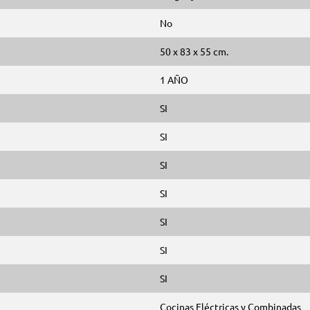
No
50 x 83 x 55 cm.
1 AÑO
SI
SI
SI
SI
SI
SI
SI
Cocinas Eléctricas y Combinadas