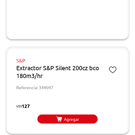
S&P
Extractor S&P Silent 200cz bco
180m3/hr
Referencia: 349097
127
U$S
Agregar