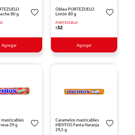
RTEZUELO
Oblea PORTEZUELO
Leche 80 g
Limón 80 g
LO
PORTEZUELO
32
$
Agregar
Agregar
 masticables
Caramelos masticables
resa 29 g
MENTOS Fanta Naranja
29,5 g