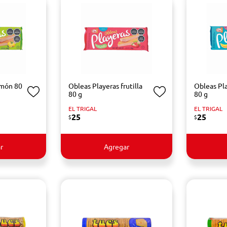
imón 80
Obleas Playeras frutilla
Obleas Pla
80 g
80 g
EL TRIGAL
EL TRIGAL
25
25
$
$
r
Agregar