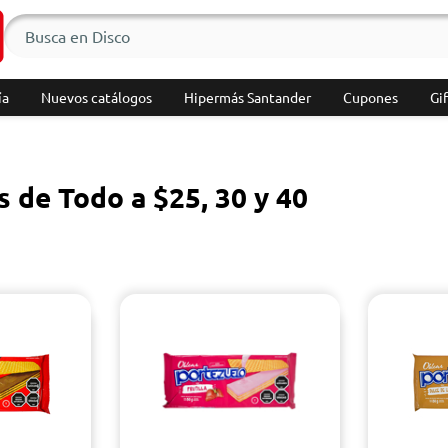
ía
Nuevos catálogos
Hipermás Santander
Cupones
Gif
 de Todo a $25, 30 y 40