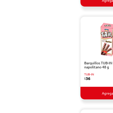
Agrega
Barquillos TUB-IN
napolitano 48 g
TUB-IN
36
$
Agrega