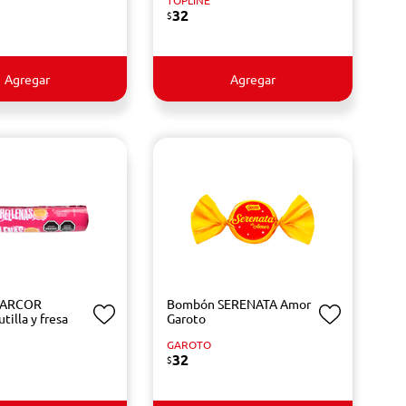
TOPLINE
32
$
Agregar
Agregar
s ARCOR
Bombón SERENATA Amor
utilla y fresa
Garoto
GAROTO
32
$