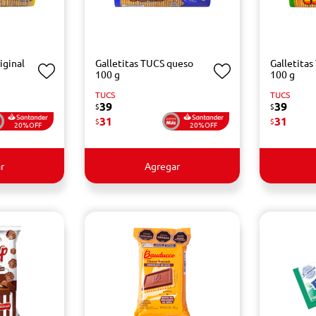
iginal
Galletitas TUCS queso
Galletitas
100 g
100 g
TUCS
TUCS
39
39
$
$
31
31
$
$
20%OFF
20%OFF
r
Agregar