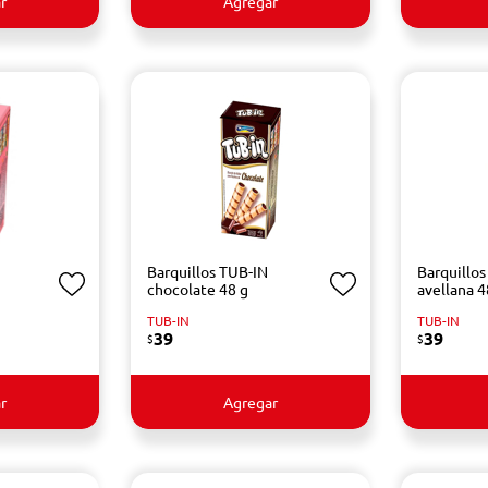
r
Agregar
Barquillos TUB-IN
Barquillo
chocolate 48 g
avellana 4
TUB-IN
TUB-IN
39
39
$
$
r
Agregar