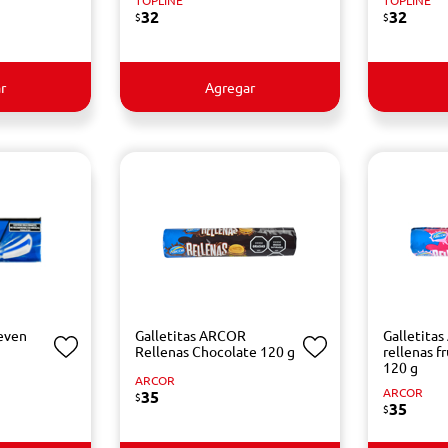
TOPLINE
TOPLINE
32
32
$
$
r
Agregar
even
Galletitas ARCOR
Galletita
Rellenas Chocolate 120 g
rellenas fr
120 g
ARCOR
ARCOR
35
$
35
$