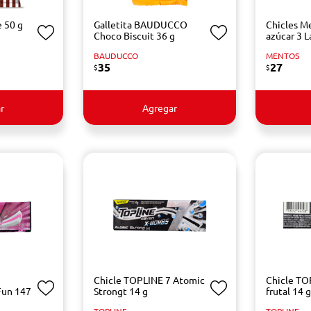
 50 g
Galletita BAUDUCCO
Chicles M
Choco Biscuit 36 g
azúcar 3 
BAUDUCCO
MENTOS
35
27
$
$
r
Agregar
Chicle TOPLINE 7 Atomic
Chicle TO
Fun 147
Strongt 14 g
frutal 14 