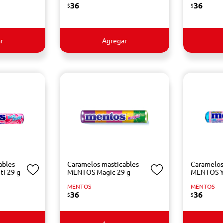
36
36
$
$
r
Agregar
ables
Caramelos masticables
Caramelos
ti 29 g
MENTOS Magic 29 g
MENTOS Y
MENTOS
MENTOS
36
36
$
$