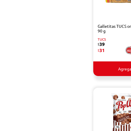
Galletitas TUCS or
90 g
TUCS
39
$
31
$
Agrega