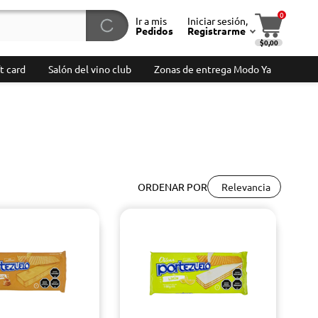
0
Ir a mis
Iniciar sesión,
Pedidos
Registrarme
$0,00
t card
Salón del vino club
Zonas de entrega Modo Ya
Relevancia
ORDENAR POR