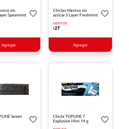
entos sin
Chicles Mentos sin
Layer Spearmint
azúcar 3 Layer Freshmint
MENTOS
27
$
Agregar
Agregar
PLINE Seven
Chicle TOPLINE 7
g
Explosive Mint 14 g