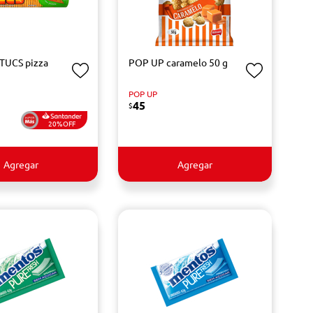
 TUCS pizza
POP UP caramelo 50 g
POP UP
45
$
20%OFF
Agregar
Agregar