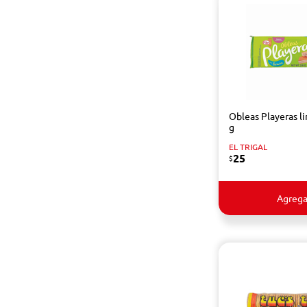
Obleas Playeras l
g
EL TRIGAL
25
$
Agrega