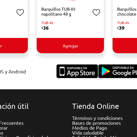
Barquillos TUB-IN
Barquillo
napolitano 48 g
chocolate
TUB-IN
TUB-IN
36
39
$
$
r
Agregar
OS y Android
ción útil
Tienda Online
Términos y condiciones
Frecuentes
Bases de promociones
rar
Medios de Pago
to
Vida saludable