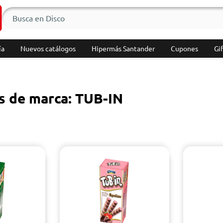
ía
Nuevos catálogos
Hipermás Santander
Cupones
Gif
s de marca: TUB-IN