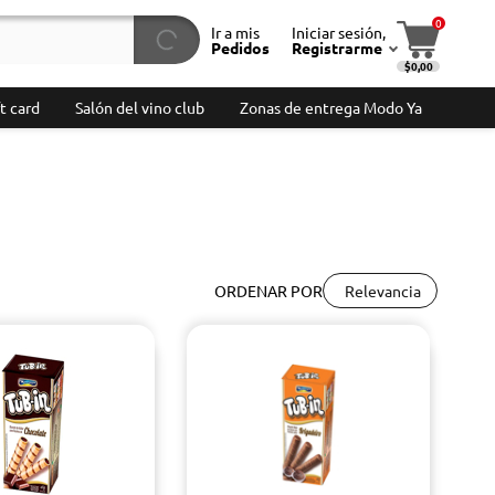
0
Ir a mis
Iniciar sesión,
Pedidos
Registrarme
$0,00
t card
Salón del vino club
Zonas de entrega Modo Ya
Relevancia
ORDENAR POR