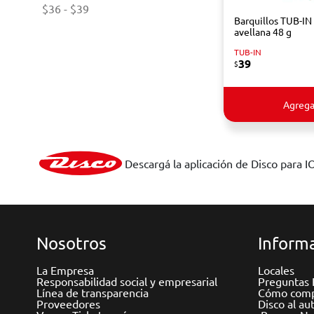
$36
-
$39
Barquillos TUB-IN
avellana 48 g
TUB-IN
39
$
Agrega
Descargá la aplicación de Disco para I
Nosotros
Informa
La Empresa
Locales
Responsabilidad social y empresarial
Preguntas 
Línea de transparencia
Cómo comp
Proveedores
Disco al au