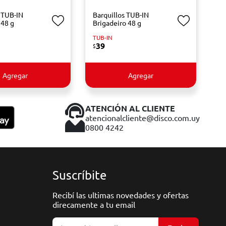
s TUB-IN
Barquillos TUB-IN
 48 g
Brigadeiro 48 g
TUB-IN
39
$
Agregar
Agregar
ATENCIÓN AL CLIENTE
atencionalcliente@disco.com.uy
0800 4242
Suscríbite
Recibí las ultimas novedades y ofertas
direcamente a tu email