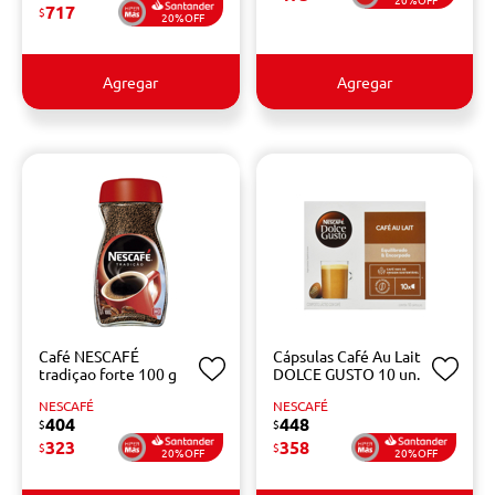
717
$
20%OFF
Agregar
Agregar
Café NESCAFÉ
Cápsulas Café Au Lait
tradiçao forte 100 g
DOLCE GUSTO 10 un.
NESCAFÉ
NESCAFÉ
404
448
$
$
323
358
$
$
20%OFF
20%OFF