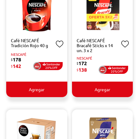
Café NESCAFÉ
Café NESCAFÉ
Tradición Rojo 40 g
Bracafé Sticks x 14
un. 3 x 2
NESCAFÉ
NESCAFÉ
178
$
172
$
142
$
20%OFF
138
$
20%OFF
Agregar
Agregar