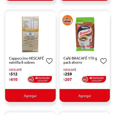
Cappuccino NESCAFÉ
Café BRACAFÉ 170 g
vainilla 8 sobres
pack ahorro
NESCAFÉ
NESCAFÉ
512
259
$
$
410
207
$
$
20%OFF
20%OFF
Agregar
Agregar