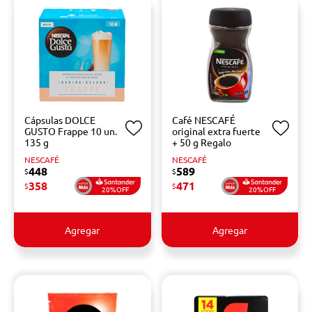
Cápsulas DOLCE
Café NESCAFÉ
GUSTO Frappe 10 un.
original extra fuerte
135 g
+ 50 g Regalo
NESCAFÉ
NESCAFÉ
448
589
$
$
358
471
$
$
20%OFF
20%OFF
Agregar
Agregar