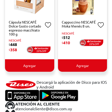
Cápsula NESCAFÉ
Cappuccino NESCAFÉ
Dolce Gusto cortado
Moka Vienés 8 un.
espresso macchiato
NESCAFÉ
100 g
512
$
NESCAFÉ
410
$
448
20%OFF
$
358
$
20%OFF
Agregar
Agregar
Descargá la aplicación de Disco para IOS
y Android
ATENCIÓN AL CLIENTE
atencionalcliente@disco.com.uy