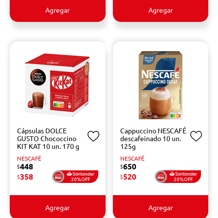
Agregar
Agregar
Cápsulas DOLCE
Cappuccino NESCAFÉ
GUSTO Chococcino
descafeinado 10 un.
KIT KAT 10 un. 170 g
125g
NESCAFÉ
NESCAFÉ
448
650
$
$
358
520
$
$
20%OFF
20%OFF
Agregar
Agregar