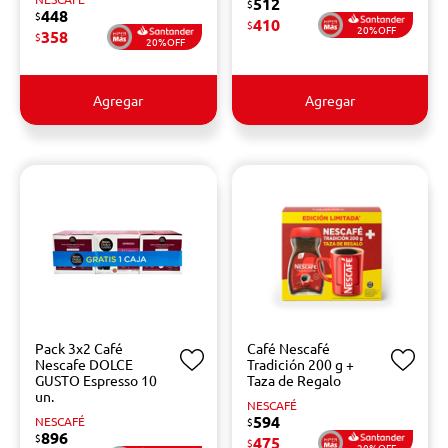
512
$
448
$
410
$
20%OFF
358
$
20%OFF
Agregar
Agregar
Pack 3x2 Café
Café Nescafé
Nescafe DOLCE
Tradición 200 g +
GUSTO Espresso 10
Taza de Regalo
un.
NESCAFÉ
594
NESCAFÉ
$
896
$
475
$
20%OFF