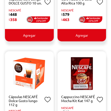
DOLCE GUSTO 10 un.
Alta Rica 100 g
NESCAFÉ
NESCAFÉ
448
579
$
$
358
463
$
$
20%OFF
20%OFF
Agregar
Agregar
Cápsulas NESCAFÉ
Cappuccino NESCAFÉ
Dolce Gusto lungo
Mocha Kit Kat 147 g
112 g
NESCAFÉ
NESCAFÉ