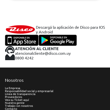
Descargá la aplicación de Disco para IOS
y Android
ATENCIÓN AL CLIENTE
atencionalcliente@disco.com.uy
0800 4242
Nosotros
La Empresa
Responsabilidad social y empresarial
Línea de transparencia
Proveedores
Vea su Ticket aquí
Nuestra gente
Trabaja con nosotros
Contacto