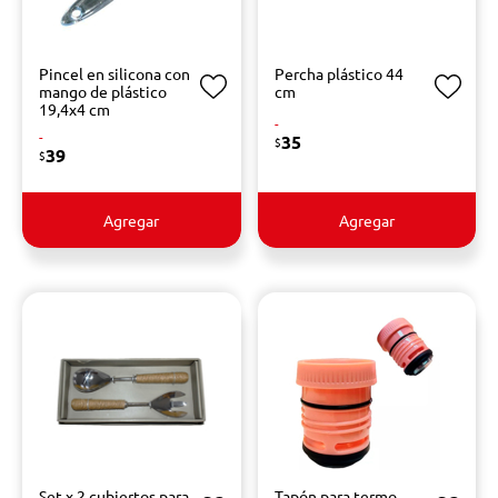
Pincel en silicona con
Percha plástico 44
mango de plástico
cm
19,4x4 cm
-
-
35
$
39
$
Agregar
Agregar
Set x 2 cubiertos para
Tapón para termo