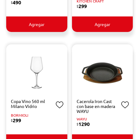
KITCHEN CRAFT
490
$
299
$
Agregar
Agregar
Copa Vino 560 ml
Cacerola Iron Cast
Milano Vidrio
con base en madera
WAYU
BORMIOLI
WAYU
299
$
1290
$