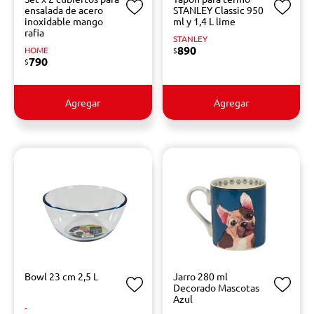
ensalada de acero
STANLEY Classic 950
inoxidable mango
ml y 1,4 L lime
rafia
STANLEY
890
HOME
$
790
$
Agregar
Agregar
Bowl 23 cm 2,5 L
Jarro 280 ml
Decorado Mascotas
Azul
-