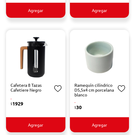
Agregar
Agregar
Cafetera 8 Tazas
Ramequín cilíndrico
Cafetiere Negro
D5,5x4 cm porcelana
blanco
-
-
1929
$
30
$
Agregar
Agregar