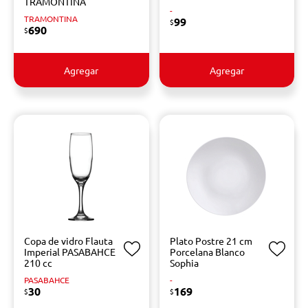
TRAMONTINA
-
TRAMONTINA
99
$
690
$
Agregar
Agregar
Copa de vidro Flauta
Plato Postre 21 cm
Imperial PASABAHCE
Porcelana Blanco
210 cc
Sophia
PASABAHCE
-
30
169
$
$