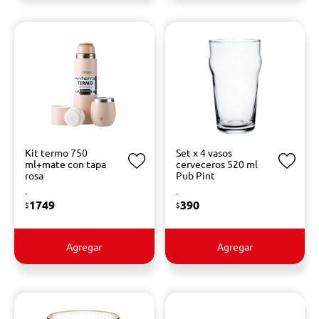
Kit termo 750
Set x 4 vasos
ml+mate con tapa
cerveceros 520 ml
rosa
Pub Pint
-
-
1749
390
$
$
Agregar
Agregar