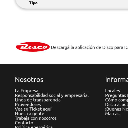
Tipo
Descargá la aplicación de Disco para I
Nosotros
Informa
La Empresa
Locales
Responsabilidad social y empresarial
Preguntas 
Línea de transparencia
Cómo comp
Proveedores
Disco al au
Vea su Ticket aquí
¡Buenas Not
Nuestra gente
Marcas!
Trabaja con nosotros
Contacto
Política energética