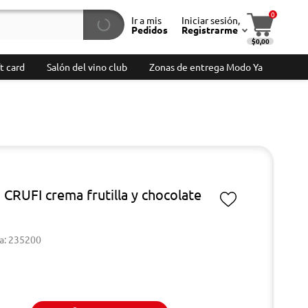
0
Ir a mis
Iniciar sesión,
Pedidos
Registrarme
$0,00
t card
Salón del vino club
Zonas de entrega Modo Ya
 CRUFI crema frutilla y chocolate
a: 235200