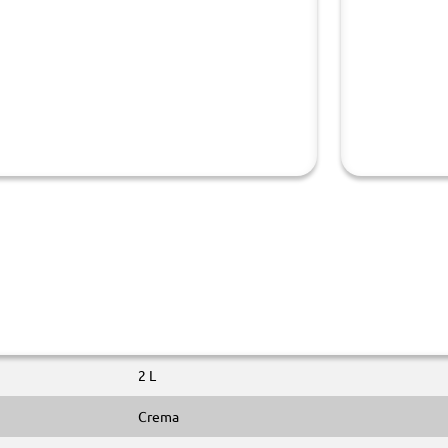
2 L
Crema