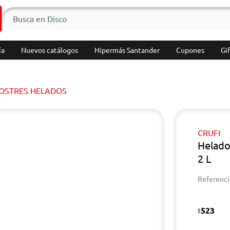
ía
Nuevos catálogos
Hipermás Santander
Cupones
Gif
POSTRES HELADOS
CRUFI
Helado
2 L
Referenci
523
$