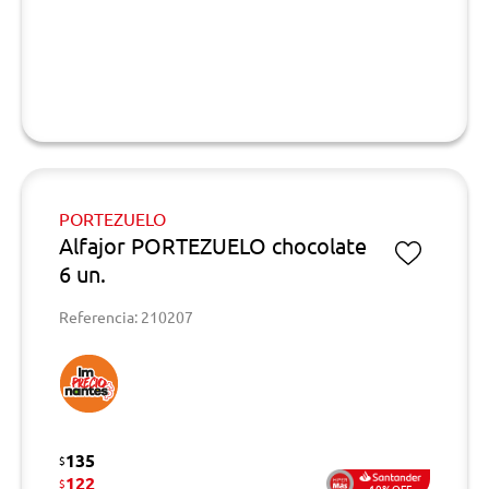
PORTEZUELO
Alfajor PORTEZUELO chocolate
6 un.
Referencia: 210207
135
$
122
$
10%OFF