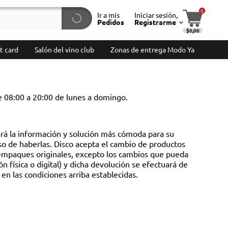
0
Ir a mis
Iniciar sesión,
Pedidos
Registrarme
$0,00
t card
Salón del vino club
Zonas de entrega Modo Ya