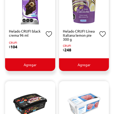
Helado CRUFI black
Helado CRUFI Línea
crema 96 ml
Italiana lemon pie
300 g
CRUFI
CRUFI
104
$
248
$
Agregar
Agregar