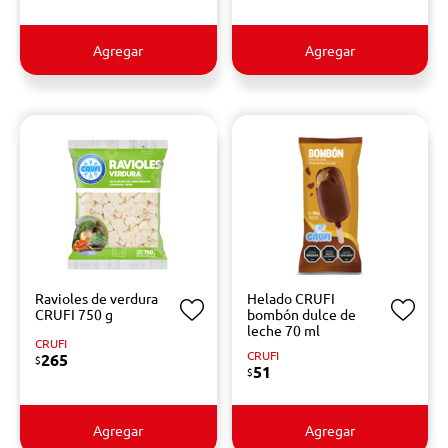
Agregar
Agregar
Ravioles de verdura
Helado CRUFI
CRUFI 750 g
bombón dulce de
leche 70 ml
CRUFI
CRUFI
265
$
51
$
Agregar
Agregar