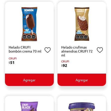
Helado CRUFI
Helado crufimax
bombón crema 70 ml
almendras CRUFI 72
ml
CRUFI
CRUFI
51
$
92
$
Agregar
Agregar