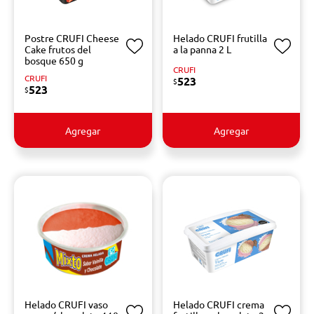
Postre CRUFI Cheese
Helado CRUFI frutilla
Cake frutos del
a la panna 2 L
bosque 650 g
CRUFI
CRUFI
523
$
523
$
Agregar
Agregar
Helado CRUFI vaso
Helado CRUFI crema