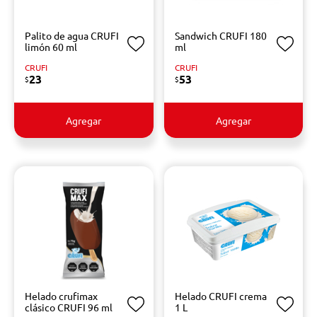
Palito de agua CRUFI
Sandwich CRUFI 180
limón 60 ml
ml
CRUFI
CRUFI
23
53
$
$
Agregar
Agregar
Helado crufimax
Helado CRUFI crema
clásico CRUFI 96 ml
1 L