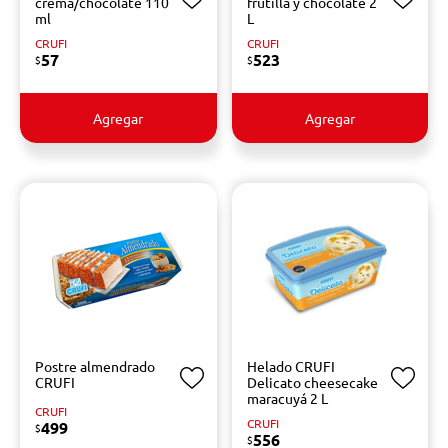
crema/chocolate 110
frutilla y chocolate 2
ml
L
CRUFI
CRUFI
57
523
$
$
Agregar
Agregar
Postre almendrado
Helado CRUFI
CRUFI
Delicato cheesecake
maracuyá 2 L
CRUFI
CRUFI
499
$
556
$