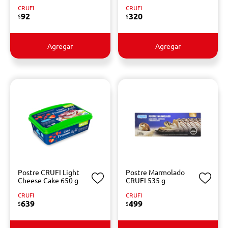
CRUFI
CRUFI
92
320
$
$
Agregar
Agregar
Postre CRUFI Light
Postre Marmolado
Cheese Cake 650 g
CRUFI 535 g
CRUFI
CRUFI
639
499
$
$