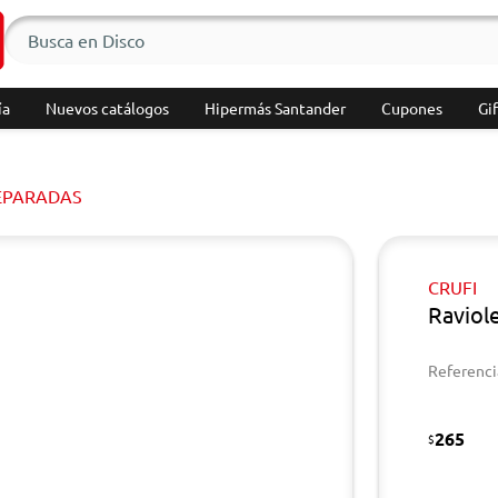
ía
Nuevos catálogos
Hipermás Santander
Cupones
Gif
EPARADAS
CRUFI
Raviol
Referenci
265
$