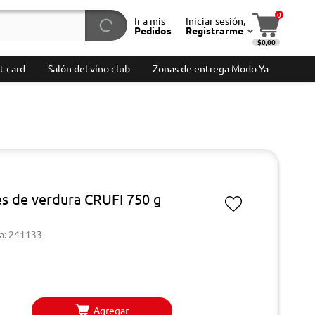
0
Ir a mis
Iniciar sesión,
Pedidos
Registrarme
$0,00
t card
Salón del vino club
Zonas de entrega Modo Ya
es de verdura CRUFI 750 g
a: 241133
Agregar