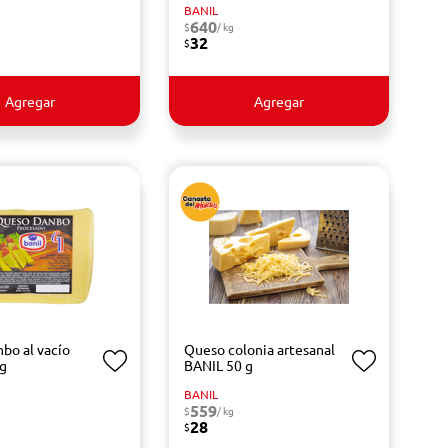
BANIL
640
$
/ kg
32
$
Agregar
Agregar
bo al vacío
Queso colonia artesanal
kg
BANIL 50 g
BANIL
559
$
/ kg
28
$