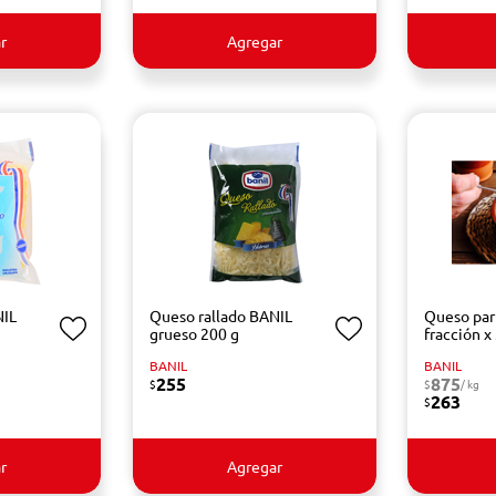
r
Agregar
NIL
Queso rallado BANIL
Queso par
g
grueso 200 g
fracción x
BANIL
BANIL
255
875
$
$
/ kg
263
$
r
Agregar