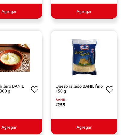
Agregar
Agregar
rillero BANIL
Queso rallado BANIL fino
 300 g
150 g
BANIL
255
$
Agregar
Agregar