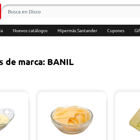
ía
Nuevos catálogos
Hipermás Santander
Cupones
Gif
s de marca: BANIL