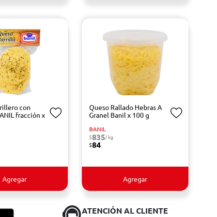
illero con
Queso Rallado Hebras A
ANIL fracción x
Granel Banil x 100 g
BANIL
835
$
/ kg
84
$
Agregar
Agregar
ATENCIÓN AL CLIENTE