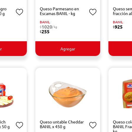
agro
Queso Parmesano en
Queso se
0 g
Escamas BANIL - kg
fracción a
BANIL
BANIL
1020
925
$
/ kg
$
255
$
r
Agregar
ich
Queso untable Cheddar
Queso col
 50 g
BANIL x 450 g
BANIL Frac
kg