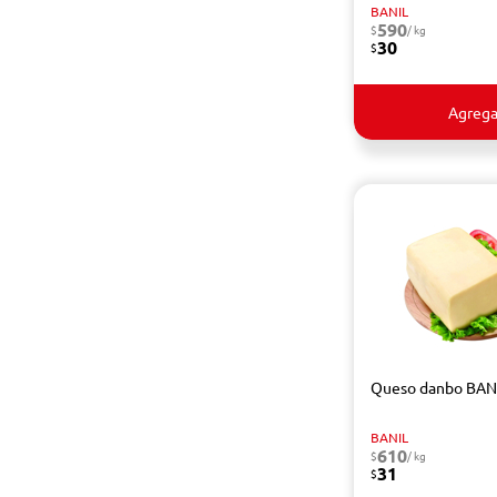
BANIL
590
$
/ kg
30
$
Agrega
Queso danbo BANI
BANIL
610
$
/ kg
31
$