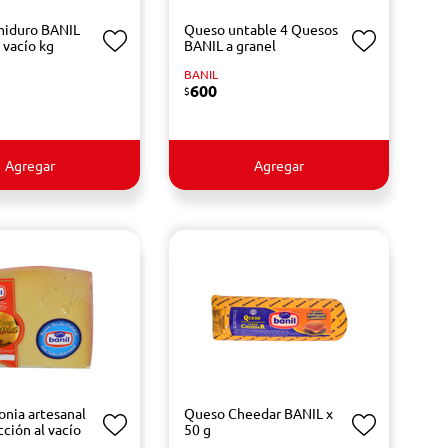
miduro BANIL
Queso untable 4 Quesos
l vacío kg
BANIL a granel
BANIL
600
$
Agregar
Agregar
onia artesanal
Queso Cheedar BANIL x
ción al vacío
50 g