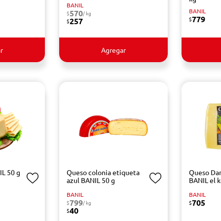
BANIL
BANIL
570
$
/ kg
779
$
257
$
r
Agregar
L 50 g
Queso colonia etiqueta
Queso Dan
azul BANIL 50 g
BANIL el 
BANIL
BANIL
799
705
$
/ kg
$
40
$