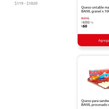
$119
-
$1020
Queso untable m
BANIL granel x 10
BANIL
600
$
/ kg
60
$
Agrega
Queso para sandw
BANIL procesado x