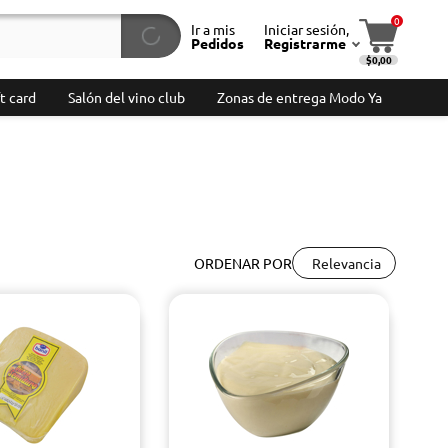
0
Ir a mis
Iniciar sesión,
Pedidos
Registrarme
$0,00
t card
Salón del vino club
Zonas de entrega Modo Ya
Relevancia
ORDENAR POR