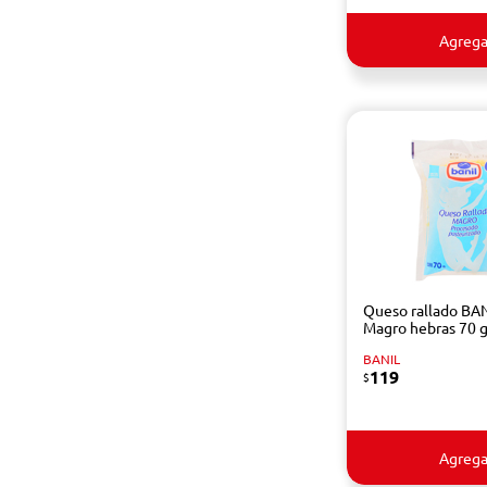
Agrega
Queso rallado BA
Magro hebras 70 
BANIL
119
$
Agrega