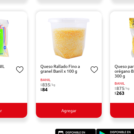
NIL
Queso Rallado Fino a
Queso parr
granel Banil x 100 g
orégano B
300 g
BANIL
BANIL
835
$
/ kg
875
$
/ kg
84
$
263
$
r
Agregar