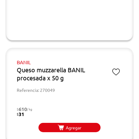
BANIL
Queso muzzarella BANIL
procesada x 50 g
Referencia: 270049
610
$
/ kg
31
$
Agregar