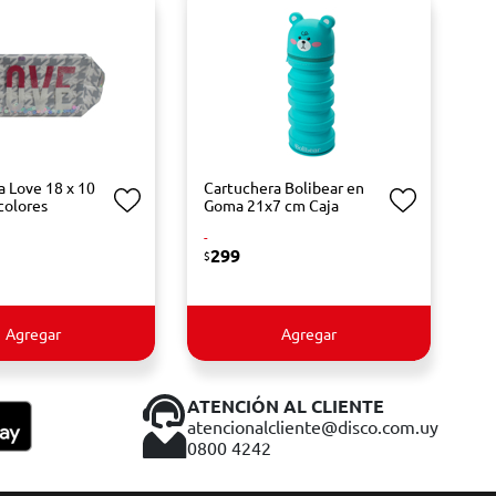
a Love 18 x 10
Cartuchera Bolibear en
colores
Goma 21x7 cm Caja
-
299
$
Agregar
Agregar
ATENCIÓN AL CLIENTE
atencionalcliente@disco.com.uy
0800 4242