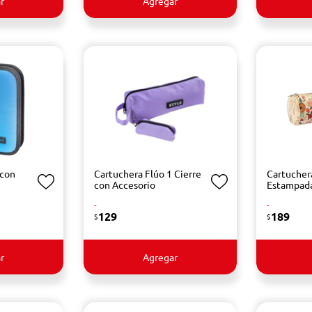
r
Agregar
 con
Cartuchera Flúo 1 Cierre
Cartucher
con Accesorio
Estampad
-
-
129
189
$
$
r
Agregar