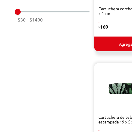
Cartuchera corcho
x 4 cm
$30
-
$1490
-
169
$
Agrega
Cartuchera de tel
estampada 19 x 5 
-