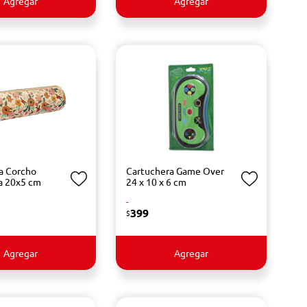
Agregar
Agregar
a Corcho
Cartuchera Game Over
a 20x5 cm
24 x 10 x 6 cm
-
399
$
Agregar
Agregar