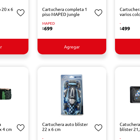
 20 x 6
Cartuchera completa 1
Cartuchera
piso MAPED jungle
varios col
MAPED
-
699
499
$
$
r
Agregar
a
Cartuchera auto blíster
Catuchera
x 4 cm
22 x 6 cm
blíster 21
-
-