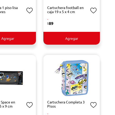
 1 piso lisa
Cartuchera football en
ores
caja 19 x 5 x 4 cm
-
89
$
Agregar
Agregar
 Space en
Cartuchera Completa 3
,5 x 9 cm
Pisos
-