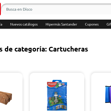
ía
Nuevos catálogos
Hipermás Santander
Cupones
Gif
s de categoría: Cartucheras