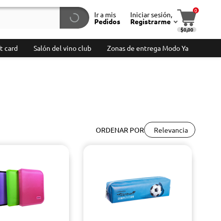
0
Ir a mis
Iniciar sesión,
Pedidos
Registrarme
$0,00
t card
Salón del vino club
Zonas de entrega Modo Ya
Relevancia
ORDENAR POR