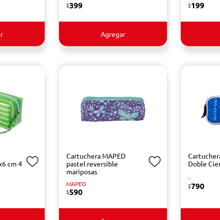
399
199
$
$
r
Agregar
Cartuchera MAPED
Cartucher
x6 cm 4
pastel reversible
Doble Cie
mariposas
-
MAPED
790
$
590
$