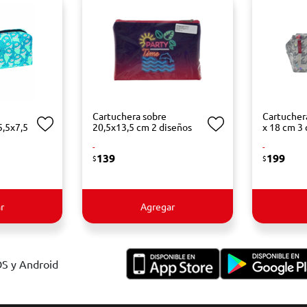
Cartuchera sobre
Cartucher
5,5x7,5
20,5x13,5 cm 2 diseños
x 18 cm 3 
-
-
139
199
$
$
r
Agregar
OS y Android