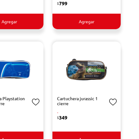
799
$
Agregar
Agregar
a Playstation
Cartuchera jurassic 1
rre
cierre
-
349
$