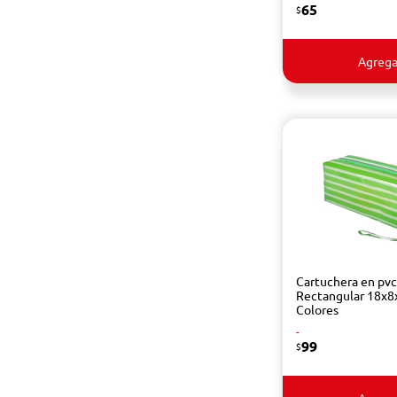
65
$
Agrega
Cartuchera en pvc
Rectangular 18x8
Colores
-
99
$