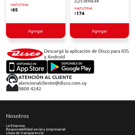
2,25 litros x4
MATUTINA
MATUTINA
65
$
174
$
Agregar
Agregar
Descargá la aplicación de Disco para IOS
y Android
ATENCIÓN AL CLIENTE
atencionalcliente@disco.com.uy
0800 4242
Nosotros
La Empresa
Responsabilidad social y empresarial
Línea de transparencia