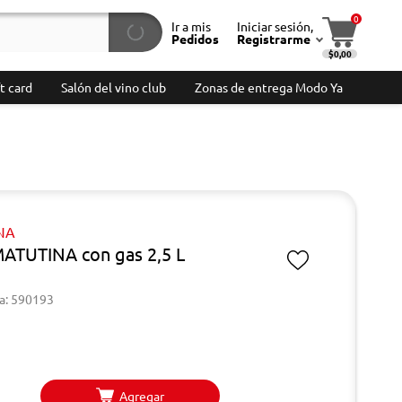
0
Ir a mis
Iniciar sesión,
Pedidos
Registrarme
$0,00
t card
Salón del vino club
Zonas de entrega Modo Ya
NA
ATUTINA con gas 2,5 L
a: 590193
Agregar