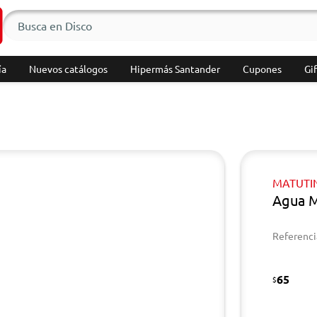
ía
Nuevos catálogos
Hipermás Santander
Cupones
Gif
MATUTI
Agua M
Referenci
65
$