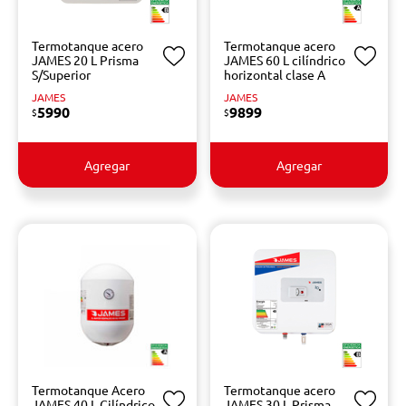
Termotanque acero
Termotanque acero
JAMES 20 L Prisma
JAMES 60 L cilíndrico
S/Superior
horizontal clase A
JAMES
JAMES
5990
9899
$
$
Agregar
Agregar
Termotanque Acero
Termotanque acero
JAMES 40 L Cilíndrico
JAMES 30 L Prisma