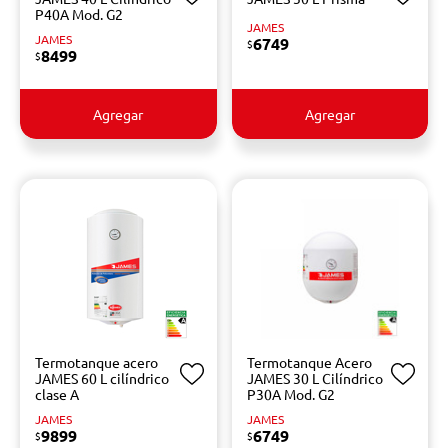
P40A Mod. G2
JAMES
JAMES
6749
$
8499
$
Agregar
Agregar
Termotanque acero
Termotanque Acero
JAMES 60 L cilíndrico
JAMES 30 L Cilíndrico
clase A
P30A Mod. G2
JAMES
JAMES
9899
6749
$
$