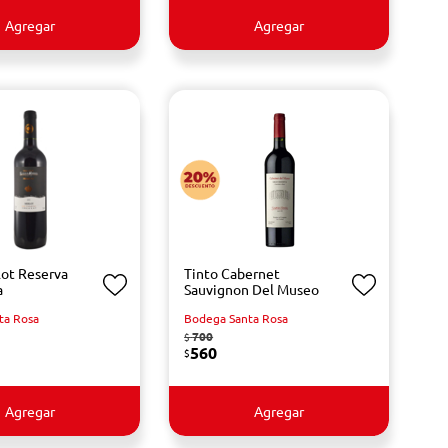
Agregar
Agregar
lot Reserva
Tinto Cabernet
a
Sauvignon Del Museo
ta Rosa
Bodega Santa Rosa
700
$
560
$
Agregar
Agregar