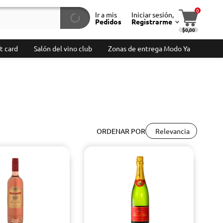
0
Ir a mis
Iniciar sesión,
Pedidos
Registrarme
$0,00
t card
Salón del vino club
Zonas de entrega Modo Ya
Relevancia
ORDENAR POR