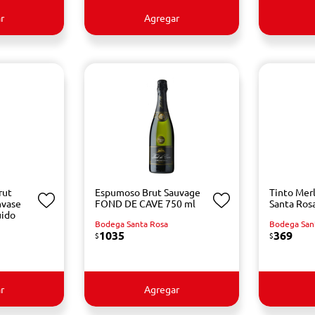
r
Agregar
rut
Espumoso Brut Sauvage
Tinto Mer
vase
FOND DE CAVE 750 ml
Santa Ros
uido
Bodega Santa Rosa
Bodega San
1035
369
$
$
r
Agregar