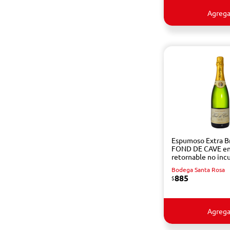
Agrega
Espumoso Extra B
FOND DE CAVE en
retornable no inc
Bodega Santa Rosa
885
$
Agrega