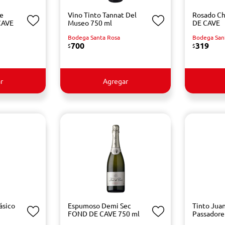
e
Vino Tinto Tannat Del
Rosado C
CAVE
Museo 750 ml
DE CAVE
Bodega Santa Rosa
Bodega San
700
319
$
$
r
Agregar
ásico
Espumoso Demi Sec
Tinto Jua
FOND DE CAVE 750 ml
Passadore