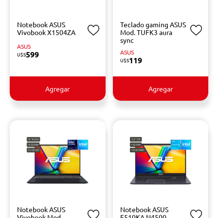
Notebook ASUS
Teclado gaming ASUS
Vivobook X1504ZA
Mod. TUFK3 aura
sync
ASUS
ASUS
599
U$S
119
U$S
Agregar
Agregar
Notebook ASUS
Notebook ASUS
Vivobook Mod.
E510KA N4500