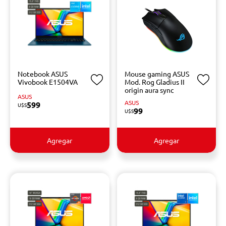
Notebook ASUS
Mouse gaming ASUS
Vivobook E1504VA
Mod. Rog Gladius II
origin aura sync
ASUS
ASUS
599
U$S
99
U$S
Agregar
Agregar