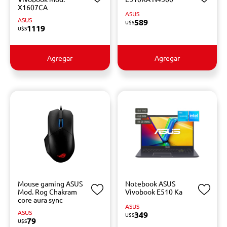
X1607CA
ASUS
ASUS
589
U$S
1119
U$S
Agregar
Agregar
Mouse gaming ASUS
Notebook ASUS
Mod. Rog Chakram
Vivobook E510 Ka
core aura sync
ASUS
ASUS
349
U$S
79
U$S