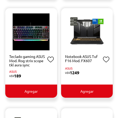
Teclado gaming ASUS
Notebook ASUS Tuf
Mod. Rog strix scope
F16 Mod. FX607
tkl aura sync
ASUS
ASUS
1249
U$S
189
U$S
Agregar
Agregar