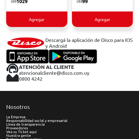
1029
99
U$S
U$S
Agregar
Agregar
Descargá la aplicación de Disco para IOS
y Android
ATENCIÓN AL CLIENTE
atencionalcliente@disco.com.uy
0800 4242
Nosotros
La Empresa
Responsabilidad social y empresarial
Línea de transparencia
Proveedores
Vea su Ticket aquí
Nuestra gente