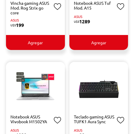
Vincha gaming ASUS
Notebook ASUS Tuf
Mod. Rog Strix go
Mod. A15
core
ASUS
ASUS
1289
U$S
199
U$S
Agregar
Agregar
Notebook ASUS
Teclado gaming ASUS
Vivobook M1502YA
TUFK1 Aura Sync
ASUS
ASUS