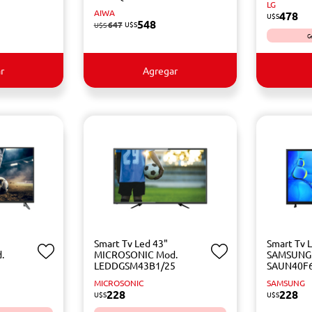
LG
AIWA
478
U$S
548
647
U$S
U$S
G
r
Agregar
Smart Tv Led 43"
Smart Tv 
.
MICROSONIC Mod.
SAMSUNG
LEDDGSM43B1/25
SAUN40F
MICROSONIC
SAMSUNG
228
228
U$S
U$S