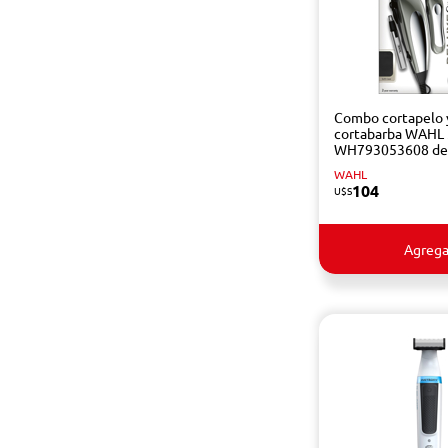
Combo cortapelo 
cortabarba WAHL
WH793053608 de
WAHL
104
U$S
Agrega