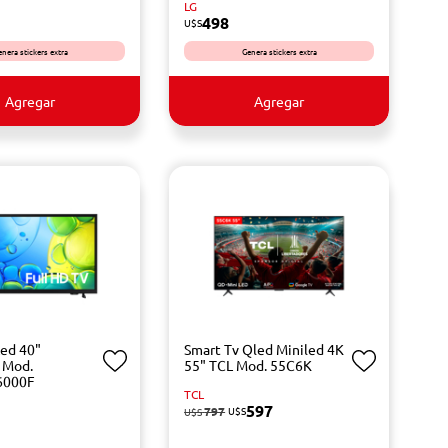
LG
498
U$S
enera stickers extra
Genera stickers extra
Agregar
Agregar
Led 40"
Smart Tv Qled Miniled 4K
 Mod.
55" TCL Mod. 55C6K
6000F
TCL
597
797
U$S
U$S