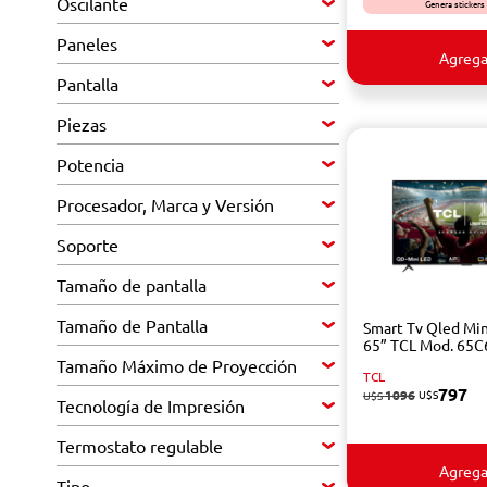
Oscilante
Genera stickers
Paneles
Agrega
Pantalla
Piezas
Potencia
Procesador, Marca y Versión
Soporte
Tamaño de pantalla
Tamaño de Pantalla
Smart Tv Qled Min
65” TCL Mod. 65C
Tamaño Máximo de Proyección
TCL
797
1096
U$S
U$S
Tecnología de Impresión
Termostato regulable
Agrega
Tipo