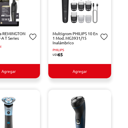
ba REMINGTON
Multigrom PHILIPS 10 En
A T Series
1 Mod. MG3931/15
Inalámbrico
N
PHILIPS
65
U$S
Agregar
Agregar