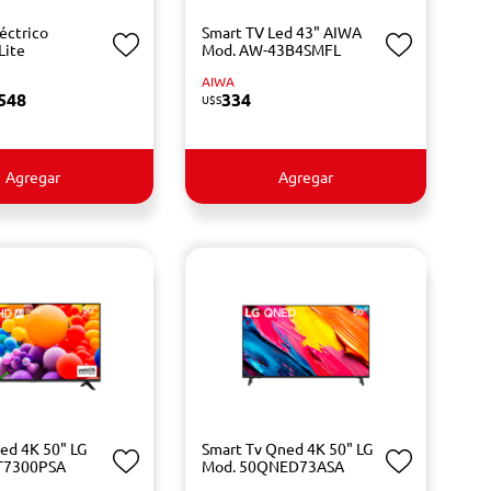
éctrico
Smart TV Led 43" AIWA
Lite
Mod. AW-43B4SMFL
AIWA
548
334
U$S
Agregar
Agregar
Led 4K 50" LG
Smart Tv Qned 4K 50" LG
T7300PSA
Mod. 50QNED73ASA