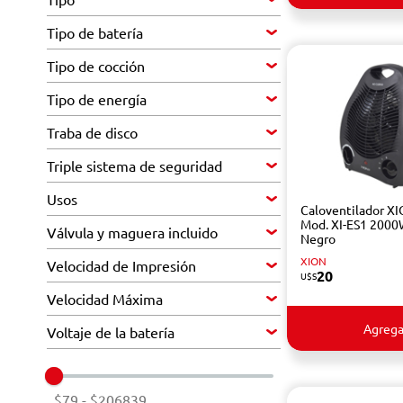
Tipo de batería
Tipo de cocción
Tipo de energía
Traba de disco
Triple sistema de seguridad
Usos
Caloventilador X
Mod. XI-ES1 200
Válvula y maguera incluido
Negro
XION
Velocidad de Impresión
20
U$S
Velocidad Máxima
Agrega
Voltaje de la batería
$79
-
$206839