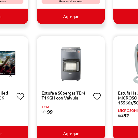
 extra
Genera stickers extra
r
Agregar
iled
Estufa a Súpergas TEM
Estufa Ha
6K
T1KGH con Válvula
MICROSO
15566s/50
TEM
MICROSONI
99
U$S
32
U$S
r
Agregar