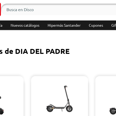
ía
Nuevos catálogos
Hipermás Santander
Cupones
Gif
s de DIA DEL PADRE