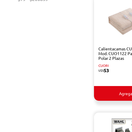
Calientacamas C
Mod. CUO1122 Pa
Polar 2 Plazas
CUORI
53
U$S
Agrega