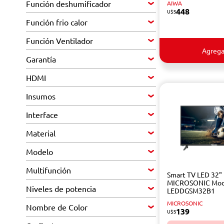
Función deshumificador
AIWA
448
U$S
Función frio calor
Función Ventilador
Agrega
Garantía
HDMI
Insumos
Interface
Material
Modelo
Multifunción
Smart TV LED 32"
MICROSONIC Mod
Niveles de potencia
LEDDGSM32B1
MICROSONIC
Nombre de Color
139
U$S