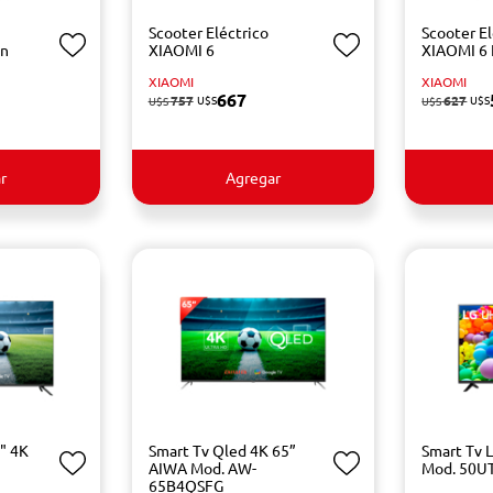
Scooter Eléctrico
Scooter El
on
XIAOMI 6
XIAOMI 6 
XIAOMI
XIAOMI
667
757
U$S
627
U$S
U$S
U$S
r
Agregar
" 4K
Smart Tv Qled 4K 65”
Smart Tv 
AIWA Mod. AW-
Mod. 50U
65B4QSFG