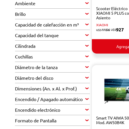
Ambiente
Scooter Eléctrico
XIAOMI 5 PLUS c
Brillo
Asiento
Capacidad de calefacción en m³
XIAOMI
927
1156
U$S
U$S
Capacidad del tanque
Cilindrada
Agrega
Cuchillas
Diámetro de la tanza
Diámetro del disco
Dimensiones (An. x Al. x Prof.)
Encendido / Apagado automático
Encendido electrónico
Smart TV AIWA 50
Formato de Pantalla
Mod. AW50B4K