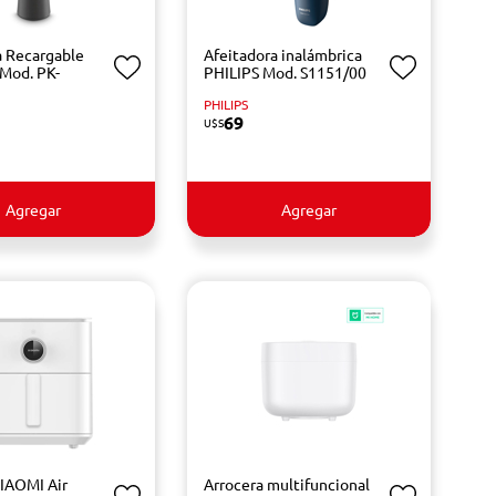
a Recargable
Afeitadora inalámbrica
Mod. PK-
PHILIPS Mod. S1151/00
PHILIPS
69
U$S
Agregar
Agregar
XIAOMI Air
Arrocera multifuncional