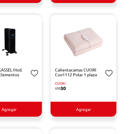
KASSEL Mod.
Calientacamas CUORI
Elementos
Cuo1112 Polar 1 plaza
CUORI
30
U$S
Agregar
Agregar