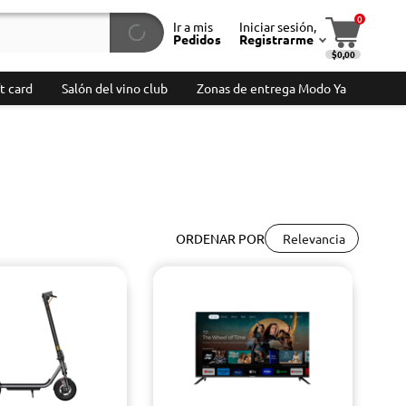
0
Ir a mis
Iniciar sesión,
Pedidos
Registrarme
$0,00
t card
Salón del vino club
Zonas de entrega Modo Ya
Relevancia
ORDENAR POR