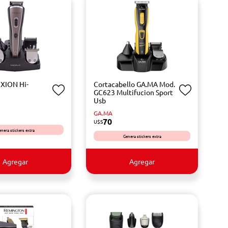
 XION Hi-
Cortacabello GA.MA Mod.
GC623 Multifucion Sport
Usb
GA.MA
70
U$S
enera stickers extra
Genera stickers extra
Agregar
Agregar