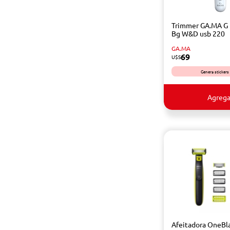
Trimmer GA.MA G 
Bg W&D usb 220
GA.MA
69
U$S
Genera stickers
Agrega
Afeitadora OneBl