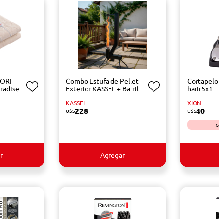
UORI
Combo Estufa de Pellet
Cortapelo
radise
Exterior KASSEL + Barril
harir5x1
KASSEL
XION
228
40
U$S
U$S
G
r
Agregar