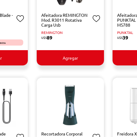
Blade -
Afeitadora REMINGTON
Afeitador
Mod. R3011 Rotativa
PUNKTAL 
Carga Usb
MS788
REMINGTON
PUNKTAL
89
39
U$S
U$S
 extra
r
Agregar
ade
Recortadora Corporal
Freidora 