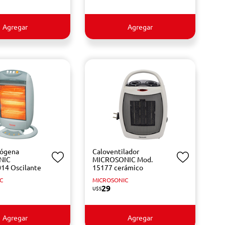
Agregar
Agregar
lógena
Caloventilador
NIC
MICROSONIC Mod.
14 Oscilante
15177 cerámico
C
MICROSONIC
29
U$S
Agregar
Agregar