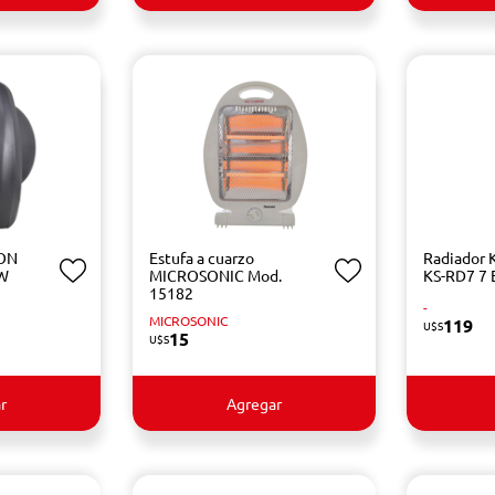
ION
Estufa a cuarzo
Radiador 
0W
MICROSONIC Mod.
KS-RD7 7 
15182
-
MICROSONIC
119
U$S
15
U$S
r
Agregar