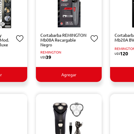
y
Cortabarba REMINGTON
Cortabar
 Mod.
Mb08A Recargable
Mb20A BV-
luxe
Negro
REMINGTO
REMINGTON
120
U$S
39
U$S
r
Agregar