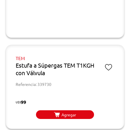
TEM
Estufa a Súpergas TEM T1KGH
con Válvula
Referencia: 339730
99
U$S
Agregar