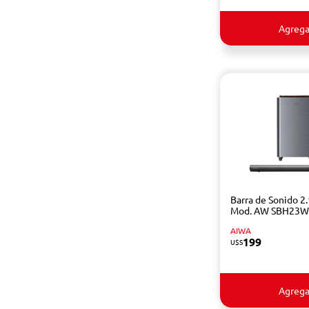
Agrega
Barra de Sonido 2
Mod. AW SBH23
AIWA
199
U$S
Agrega