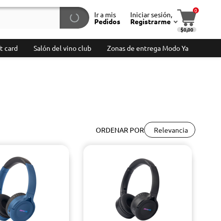
0
Ir a mis
Iniciar sesión,
Pedidos
Registrarme
$0,00
t card
Salón del vino club
Zonas de entrega Modo Ya
Relevancia
ORDENAR POR