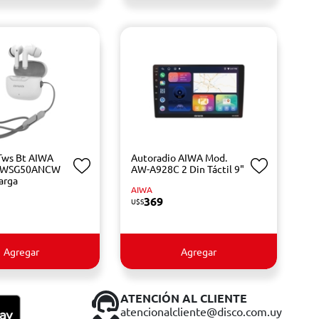
 Tws Bt AIWA
Autoradio AIWA Mod.
TWSG50ANCW
AW-A928C 2 Din Táctil 9"
arga
AIWA
369
U$S
Agregar
Agregar
ATENCIÓN AL CLIENTE
atencionalcliente@disco.com.uy