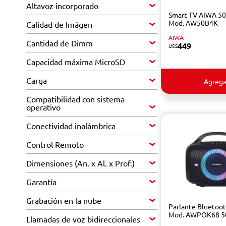
Altavoz incorporado
Smart TV AIWA 50
Mod. AW50B4K
Calidad de Imágen
AIWA
Cantidad de Dimm
449
U$S
Capacidad máxima MicroSD
Carga
Agrega
Compatibilidad con sistema
operativo
Conectividad inalámbrica
Control Remoto
Dimensiones (An. x Al. x Prof.)
Garantía
Grabación en la nube
Parlante Bluetoo
Mod. AWPOK68 
Llamadas de voz bidireccionales