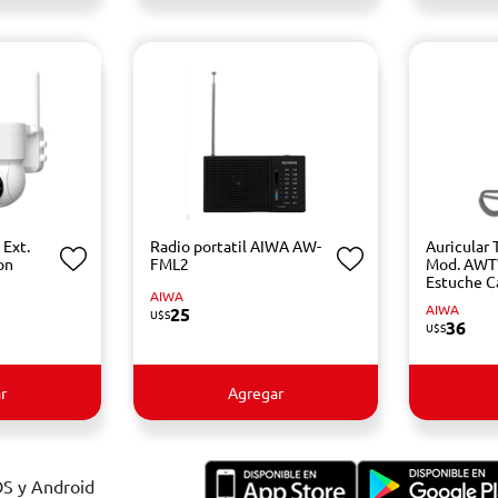
 Ext.
Radio portatil AIWA AW-
Auricular
on
FML2
Mod. AW
Estuche C
AIWA
AIWA
25
U$S
36
U$S
r
Agregar
OS y Android