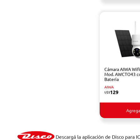
Cámara AIWA Wifi
Mod. AWCTO43 c
Batería
AIWA
129
U$S
Agrega
Descargá la aplicación de Disco para I