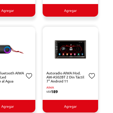
Agregar
Agregar
Bluetooth AIWA
Autoradio AIWA Mod.
 Led
AW-A502BT 2 Din Táctil
e al Agua
7" Android 11
AIWA
189
U$S
Agregar
Agregar