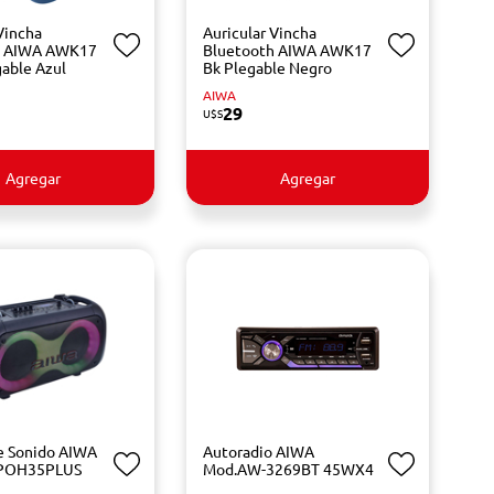
Vincha
Auricular Vincha
h AIWA AWK17
Bluetooth AIWA AWK17
gable Azul
Bk Plegable Negro
AIWA
29
U$S
Agregar
Agregar
e Sonido AIWA
Autoradio AIWA
-POH35PLUS
Mod.AW-3269BT 45WX4