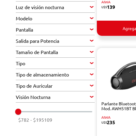
AIWA
139
Luz de visión nocturna
U$S
Modelo
Agrega
Pantalla
Salida para Potencia
Tamaño de Pantalla
Tipo
Tipo de almacenamiento
Tipo de Auricular
Visión Nocturna
Parlante Bluetoo
Mod. AWH51BT B
AIWA
$782
-
$195109
235
U$S