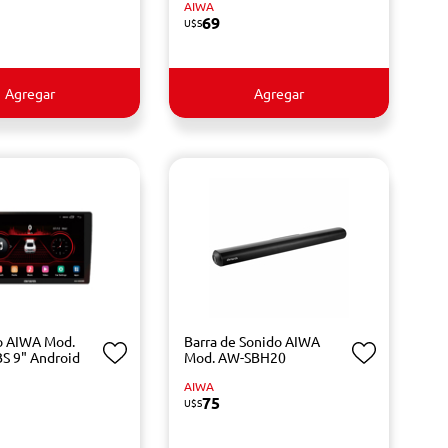
AIWA
69
U$S
Agregar
Agregar
o AIWA Mod.
Barra de Sonido AIWA
S 9" Android
Mod. AW-SBH20
AIWA
75
U$S