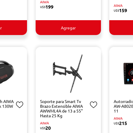
AIWA
AIWA
199
U$S
159
U$S
r
Agregar
th AIWA
Soporte para Smart Tv
Autorradi
k 130W
Brazo Extensible AIWA
AW-A802B
AWWML4A de 13 a 55"
11
Hasta 25 Kg
AIWA
215
AIWA
U$S
20
U$S