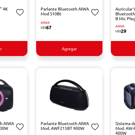
" 4K
Parlante Bluetooth AIWA
Auricular 
Mod S10Bt
Bluetoot
B Mic Ple
AIWA
AIWA
67
U$S
29
U$S
r
Agregar
th AIWA
Parlante Bluetooth AIWA
Sistema d
500W
Mod. AWF215BT 900W
Mod. AW
400W