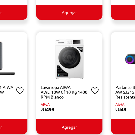
r
Agregar
.1 AIWA
Lavarropa AIWA
Parlante 
WW
AWLT10W Cf 10 Kg 1400
AW SJ215
RPM Blanco
Resistent
AIWA
AIWA
499
49
U$S
U$S
r
Agregar