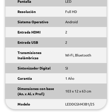
Pantalla
LED
Resolución
Full HD
Sistema Operativo
Android
Entrada HDMI
2
Entrada USB
2
Transmisiones
Wi-Fi, Bluetooth
Inalámbricas
Sintonizador Digital
SI
Garantía
1 Año
Dimensiones con base
103 x 12 x 63 cm
(An. x Al. x Prof.)
Modelo
LEDDGSM43B1/25