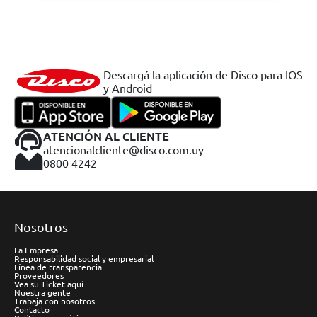
Descargá la aplicación de Disco para IOS
y Android
ATENCIÓN AL CLIENTE
atencionalcliente@disco.com.uy
0800 4242
Nosotros
La Empresa
Responsabilidad social y empresarial
Línea de transparencia
Proveedores
Vea su Ticket aquí
Nuestra gente
Trabaja con nosotros
Contacto