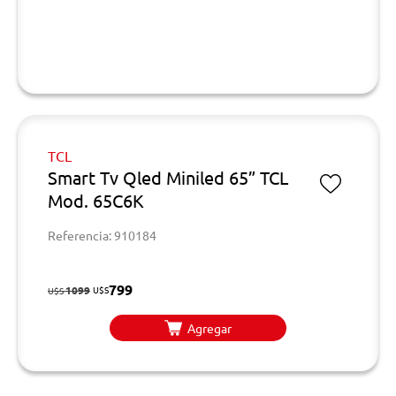
TCL
Smart Tv Qled Miniled 65” TCL
Mod. 65C6K
Referencia: 910184
799
1099
U$S
U$S
Agregar