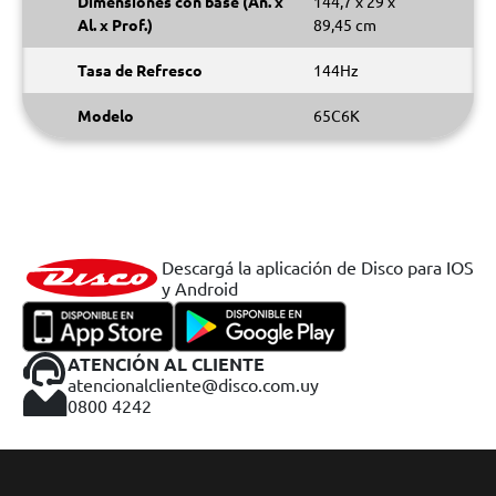
Dimensiones con base (An. x
144,7 x 29 x
Al. x Prof.)
89,45 cm
Tasa de Refresco
144Hz
Modelo
65C6K
Descargá la aplicación de Disco para IOS
y Android
ATENCIÓN AL CLIENTE
atencionalcliente@disco.com.uy
0800 4242