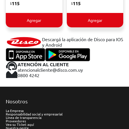
115
115
$
$
Agregar
Agregar
Descargá la aplicación de Disco para IOS
y Android
ATENCIÓN AL CLIENTE
atencionalcliente@disco.com.uy
0800 4242
Nosotros
La Empresa
Responsabilidad social y empresarial
Línea de transparencia
Proveedores
Vea su Ticket aquí
Nuestra gente