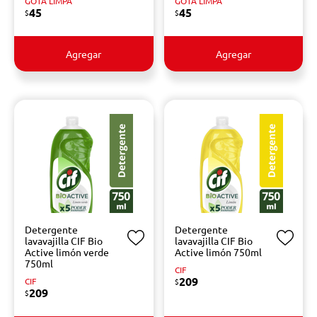
GOTA LIMPA
GOTA LIMPA
45
45
$
$
Agregar
Agregar
Detergente
Detergente
lavavajilla CIF Bio
lavavajilla CIF Bio
Active limón verde
Active limón 750ml
750ml
CIF
209
CIF
$
209
$