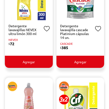
Detergente
Detergente
lavavajillas NEVEX
lavavajilla cascade
ultra limón 300 ml
Platinium cápsulas
14 un.
NEVEX
72
CASCADE
$
385
$
Agregar
Agregar