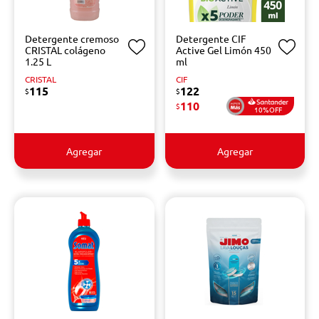
Detergente cremoso
Detergente CIF
CRISTAL colágeno
Active Gel Limón 450
1.25 L
ml
CRISTAL
CIF
115
122
$
$
110
$
10%OFF
Agregar
Agregar