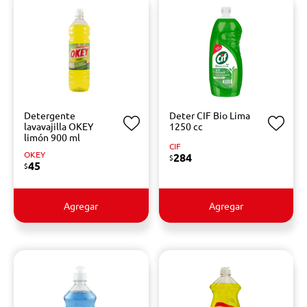
Detergente
Deter CIF Bio Lima
lavavajilla OKEY
1250 cc
limón 900 ml
CIF
OKEY
284
$
45
$
Agregar
Agregar