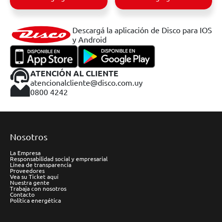
Descargá la aplicación de Disco para IOS
y Android
ATENCIÓN AL CLIENTE
atencionalcliente@disco.com.uy
0800 4242
Nosotros
La Empresa
Responsabilidad social y empresarial
Línea de transparencia
Proveedores
Vea su Ticket aquí
Nuestra gente
Trabaja con nosotros
Contacto
Política energética