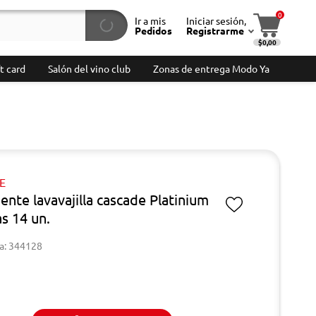
0
Ir a mis
Iniciar sesión,
Pedidos
Registrarme
$0,00
t card
Salón del vino club
Zonas de entrega Modo Ya
E
ente lavavajilla cascade Platinium
s 14 un.
a: 344128