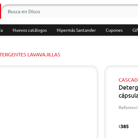
ía
Nuevos catálogos
Hipermás Santander
Cupones
Gif
TERGENTES LAVAVAJILLAS
CASCAD
Deterg
cápsula
Referenci
385
$