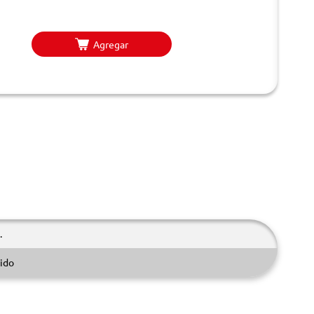
Agregar
.
ido