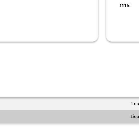
115
$
1 un
Líqu