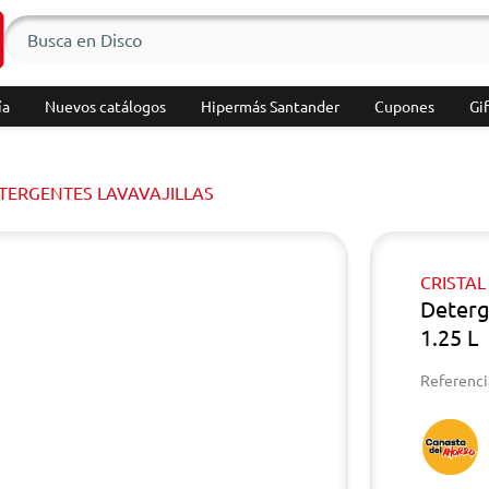
ía
Nuevos catálogos
Hipermás Santander
Cupones
Gif
TERGENTES LAVAVAJILLAS
CRISTAL
Deterg
1.25 L
Referenci