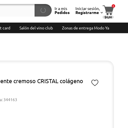
0
Ir a mis
Iniciar sesión,
Pedidos
Registrarme
$0,00
t card
Salón del vino club
Zonas de entrega Modo Ya
ente cremoso CRISTAL colágeno
a: 344163