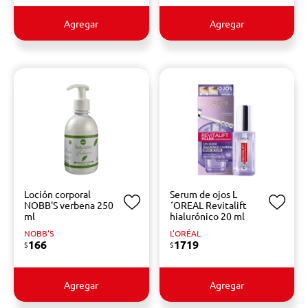
Agregar
Agregar
Loción corporal
Serum de ojos L
NOBB'S verbena 250
´OREAL Revitalift
ml
hialurónico 20 ml
NOBB'S
L'ORÉAL
166
1719
$
$
Agregar
Agregar