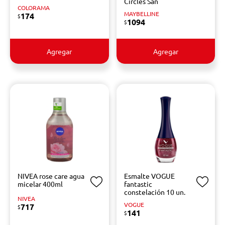
Circles San
COLORAMA
MAYBELLINE
174
$
1094
$
Agregar
Agregar
NIVEA rose care agua
Esmalte VOGUE
micelar 400ml
fantastic
constelación 10 un.
NIVEA
VOGUE
717
$
141
$