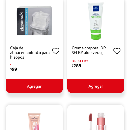
Caja de
Crema corporal DR.
almacenamiento para
SELBY aloe vera g
hisopos
DR. SELBY
-
283
$
99
$
Agregar
Agregar