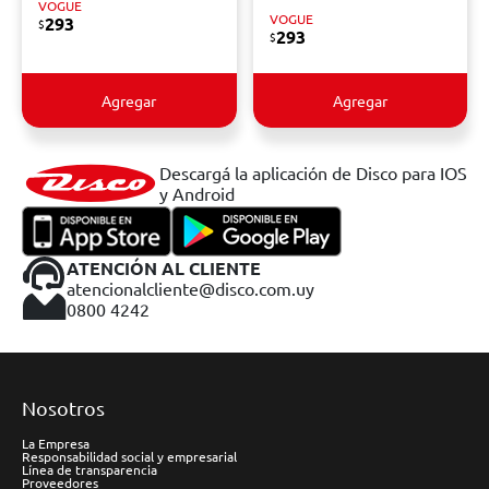
VOGUE
VOGUE
293
$
293
$
Agregar
Agregar
Descargá la aplicación de Disco para IOS
y Android
ATENCIÓN AL CLIENTE
atencionalcliente@disco.com.uy
0800 4242
Nosotros
La Empresa
Responsabilidad social y empresarial
Línea de transparencia
Proveedores