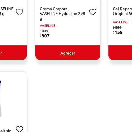
ASELINE
Crema Corporal
Gel Repar
8 g
VASELINE Hydration 298
Original 5
g
VASELINE
VASELINE
226
$
439
$
158
$
307
$
r
Agregar
ir sin