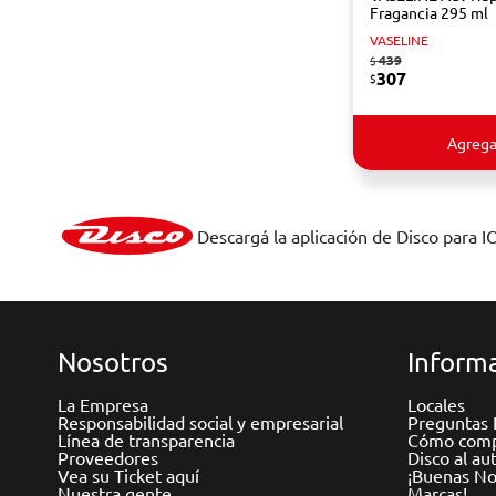
Fragancia 295 ml
VASELINE
439
$
307
$
Agrega
Descargá la aplicación de Disco para I
Nosotros
Informa
La Empresa
Locales
Responsabilidad social y empresarial
Preguntas 
Línea de transparencia
Cómo comp
Proveedores
Disco al au
Vea su Ticket aquí
¡Buenas Not
Nuestra gente
Marcas!