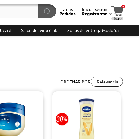
0
Ir a mis
Iniciar sesión,
Pedidos
Registrarme
$0,00
t card
Salón del vino club
Zonas de entrega Modo Ya
Relevancia
ORDENAR POR