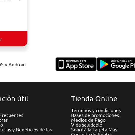
r
OS y Android
ción útil
Tienda Online
Términos y condiciones
Frecuentes
Bases de promociones
rar
Medios de Pago
to
Vida saludable
icias y Beneficios de las
Solicitá la Tarjeta Más
Consulta de Puntos