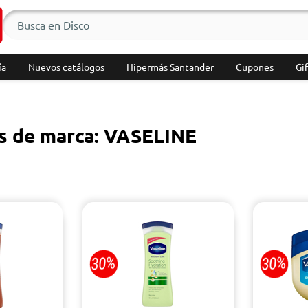
ía
Nuevos catálogos
Hipermás Santander
Cupones
Gif
s de marca: VASELINE