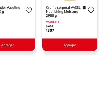
ador Vaseline
Crema corporal VASELINE
0 g
Nourishing Moisture
2980 g
VASELINE
439
$
307
$
Agregar
Agregar