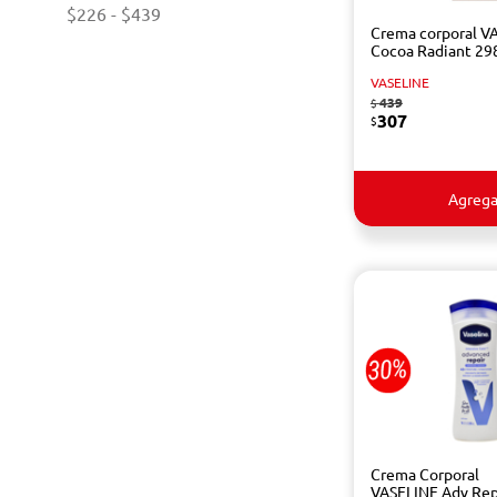
$226
-
$439
Crema corporal V
Cocoa Radiant 29
VASELINE
439
$
307
$
Agrega
Crema Corporal
VASELINE Adv Repa