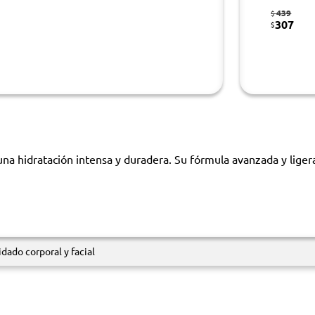
439
$
307
$
a hidratación intensa y duradera. Su fórmula avanzada y ligera d
dado corporal y facial