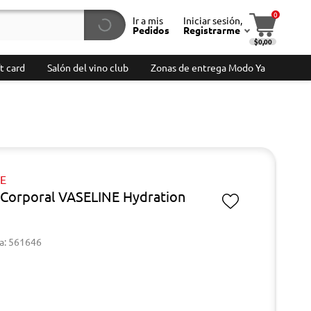
0
Ir a mis
Iniciar sesión,
Pedidos
Registrarme
$0,00
t card
Salón del vino club
Zonas de entrega Modo Ya
NE
Corporal VASELINE Hydration
a: 561646