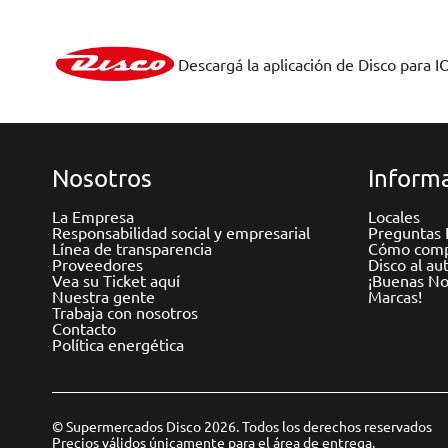
Descargá la aplicación de Disco para I
Nosotros
Informa
La Empresa
Locales
Responsabilidad social y empresarial
Preguntas 
Línea de transparencia
Cómo comp
Proveedores
Disco al au
Vea su Ticket aquí
¡Buenas Not
Nuestra gente
Marcas!
Trabaja con nosotros
Contacto
Política energética
© Supermercados Disco 2026. Todos los derechos reservados
Precios válidos únicamente para el área de entrega.