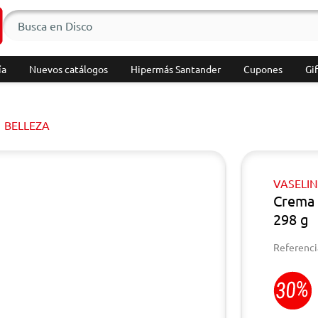
ía
Nuevos catálogos
Hipermás Santander
Cupones
Gif
BELLEZA
VASELI
Crema 
298 g
Referenci