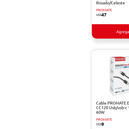
Rosado/Celeste
PROMATE
47
U$S
Agrega
Cable PROMATE E
CC120 Usb/usb-c 
60W
PROMATE
9
U$S