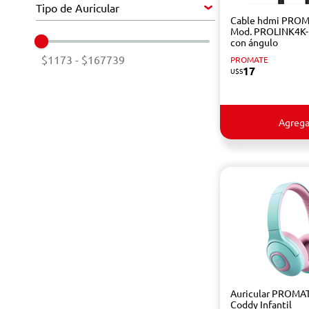
Tipo de Auricular
Cable hdmi PRO
Mod. PROLINK4K
con ángulo
$1173
-
$167739
PROMATE
17
U$S
Agrega
Auricular PROMA
Coddy Infantil