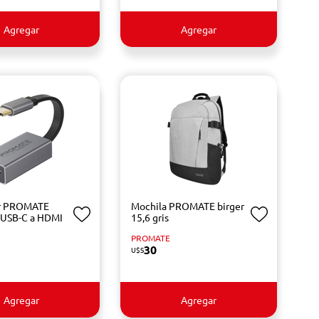
Agregar
Agregar
r PROMATE
Mochila PROMATE birger
 USB-C a HDMI
15,6 gris
PROMATE
30
U$S
Agregar
Agregar