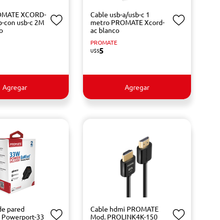
OMATE XCORD-
Cable usb-a/usb-c 1
-con usb-c 2M
metro PROMATE Xcord-
o
ac blanco
PROMATE
5
U$S
Agregar
Agregar
de pared
Cable hdmi PROMATE
Powerport-33
Mod. PROLINK4K-150