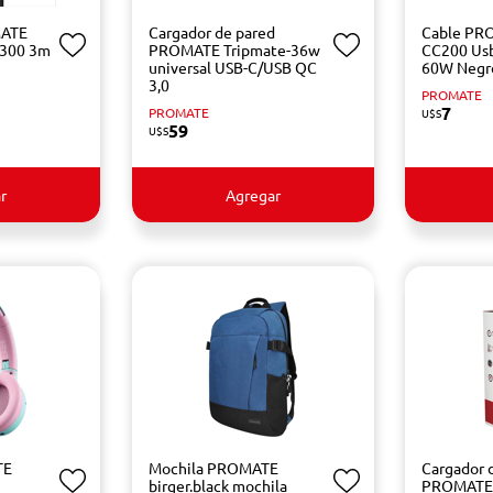
MATE
Cargador de pared
Cable PR
-300 3m
PROMATE Tripmate-36w
CC200 Usb
universal USB-C/USB QC
60W Negr
3,0
PROMATE
7
PROMATE
U$S
59
U$S
r
Agregar
TE
Mochila PROMATE
Cargador 
birger.black mochila
PROMATE 