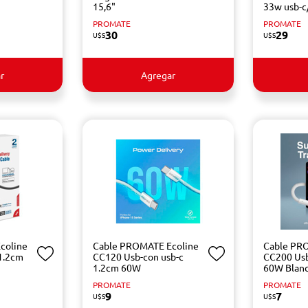
15,6"
33w usb-c
PROMATE
PROMATE
30
29
U$S
U$S
r
Agregar
coline
Cable PROMATE Ecoline
Cable PR
1.2cm
CC120 Usb-con usb-c
CC200 Usb
1.2cm 60W
60W Blan
PROMATE
PROMATE
9
7
U$S
U$S