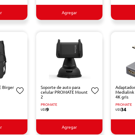
r
Agregar
 Birger
Soporte de auto para
Adaptado
celular PROMATE Mount
Medialink
2
4K gris
PROMATE
PROMATE
9
34
U$S
U$S
r
Agregar