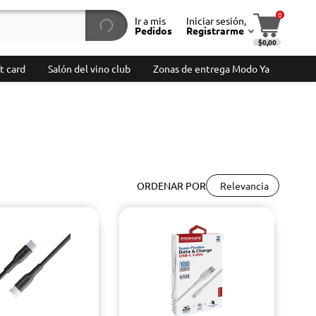
0
Ir a mis
Iniciar sesión,
Pedidos
Registrarme
$0,00
t card
Salón del vino club
Zonas de entrega Modo Ya
Relevancia
ORDENAR POR