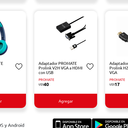
TE
Adaptador PROMATE
Adaptado
Prolink V2H VGA a HDMI
Prolink H
con USB
VGA
PROMATE
PROMATE
40
17
U$S
U$S
r
Agregar
OS y Android