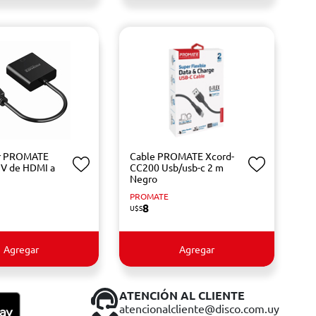
r PROMATE
Cable PROMATE Xcord-
2V de HDMI a
CC200 Usb/usb-c 2 m
Negro
PROMATE
8
U$S
Agregar
Agregar
ATENCIÓN AL CLIENTE
atencionalcliente@disco.com.uy