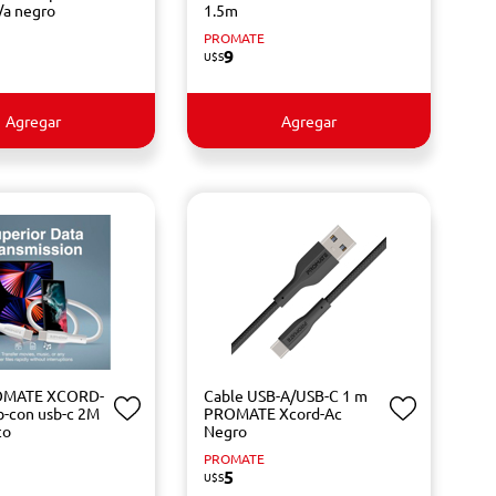
/a negro
1.5m
PROMATE
9
U$S
Agregar
Agregar
OMATE XCORD-
Cable USB-A/USB-C 1 m
-con usb-c 2M
PROMATE Xcord-Ac
co
Negro
PROMATE
5
U$S