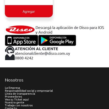
Agregar
Descargá la aplicación de Disco para IOS
y Android
ATENCIÓN AL CLIENTE
atencionalcliente@disco.com.uy
0800 4242
Nosotros
La Empresa
Responsabilidad social y empresarial
Línea de transparencia
Proveedores
Vea su Ticket aquí
Nuestra gente
Trabaja con nosotros
Contacto