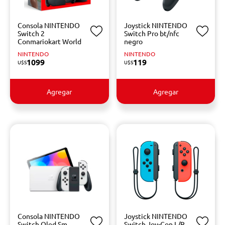
Consola NINTENDO
Joystick NINTENDO
Switch 2
Switch Pro bt/nfc
Conmariokart World
negro
NINTENDO
NINTENDO
1099
119
U$S
U$S
Agregar
Agregar
Consola NINTENDO
Joystick NINTENDO
Switch Oled Sm
Switch Joy-Con L/R