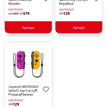
Wonder
Rojo/Azul
NINTENDO
NINTENDO
579
129
629
U$S
U$S
U$S
Agregar
Agregar
Joystick NINTENDO
Switch Joy-Con L/R
Purpara/Naranja
NINTENDO
129
U$S