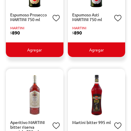
Espumoso Prosecco
Espumoso Asti
MARTINI 750 ml
MARTINI 750 ml
MARTINI
MARTINI
890
890
$
$
Agregar
Agregar
Aperitivo MARTINI
Martini bitter 995 ml
bitter riserva