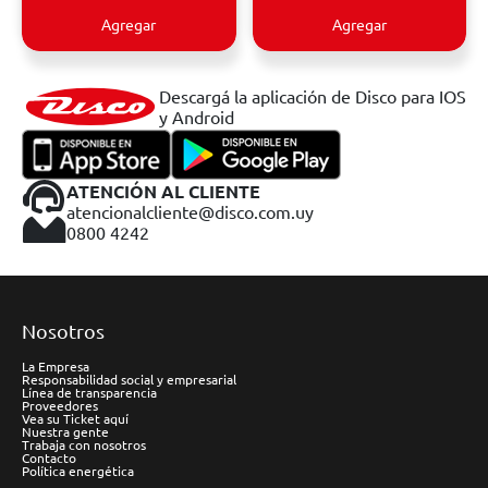
Agregar
Agregar
Descargá la aplicación de Disco para IOS
y Android
ATENCIÓN AL CLIENTE
atencionalcliente@disco.com.uy
0800 4242
Nosotros
La Empresa
Responsabilidad social y empresarial
Línea de transparencia
Proveedores
Vea su Ticket aquí
Nuestra gente
Trabaja con nosotros
Contacto
Política energética