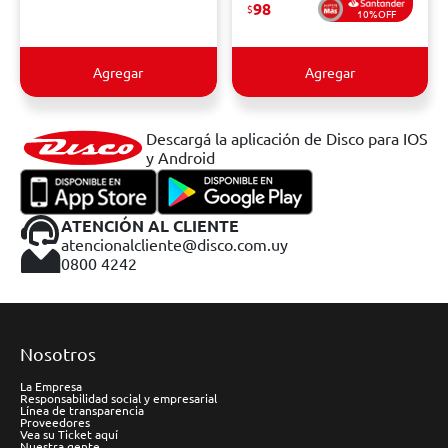
98
$
10%OFF
Agregar
Agregar
Descargá la aplicación de Disco para IOS
y Android
ATENCIÓN AL CLIENTE
atencionalcliente@disco.com.uy
0800 4242
Nosotros
La Empresa
Responsabilidad social y empresarial
Línea de transparencia
Proveedores
Vea su Ticket aquí
Nuestra gente